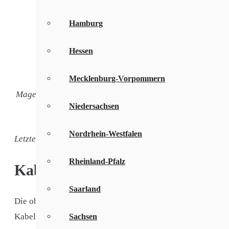
mit Telefo
GigaZuhause 50 DSL + TV
inkl. Dig
Hamburg
gratis Ea
Hessen
16 MBit/s
2,4 MBit/
Mecklenburg-Vorpommern
mit Telefo
MagentaZuhause S mit MagentaTV SmartStream
inkl. Dig
Niedersachsen
gratis ei
Nordrhein-Westfalen
Letzte Aktualisierung: 01.08.2026
Rheinland-Pfalz
Kabelinternet in Schwaig bei N
Saarland
Die oben genannten Tarife beinhalten nicht nur DSL und Gl
Kabeltarife z. B. in Schwaig oder Behringersdorf.
Sachsen