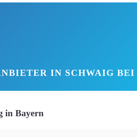
NBIETER IN SCHWAIG BE
g in Bayern
desland Bayern mit ungefähr 8.500 Einwohnern. Die Stadt ist 