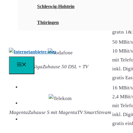
40 MBit/s
Schleswig-Holstein
mit Telefo
DSL 100 mit TV
Thüringen
inkl. Dig
gratis 1&
50 MBit/s
10 MBit/s
mit Telefo
Menü
GigaZuhause 50 DSL + TV
inkl. Dig
gratis Ea
DSL Vergleich
16 MBit/s
2,4 MBit/
DSL Speedtest
mit Telefo
MagentaZuhause S mit MagentaTV SmartStream
inkl. Dig
DSL FAQ
gratis ei