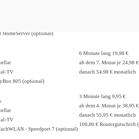
10 Monate lang 14,98 €
nflat
ab dem 11. Monat je 44,98 
ital-TV
1 HomeServer (optional)
6 Monate lang 19,98 €
nflat
ab dem 7. Monat je 24,98 €
ital-TV
danach 54,98 € monatlich
syBox 805 (optional)
3 Monate lang 9,95 €
s
ab dem 4. Monat je 38,95 €
nflat
danach 55,95 € monatlich
ital-TV
100,00 € Routergutschrift 
nfachWLAN - Speedport 7 (optional)