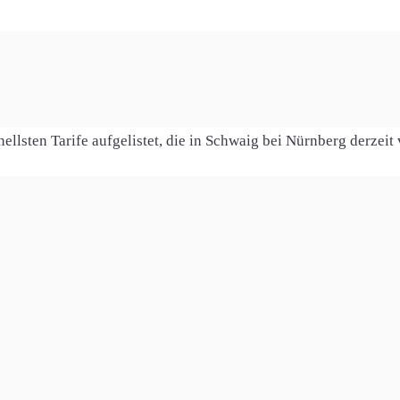
g bei Nürnberg
lsten Tarife aufgelistet, die in Schwaig bei Nürnberg derzeit 
Infos
Kosten
/s
10 Monate lang 14,98 €
nflat
ab dem 11. Monat je 44,98 
ital-TV
1 HomeServer (optional)
6 Monate lang 19,98 €