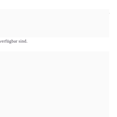
verfügbar sind.
Preis effektiv
34,97 € effektiv
€
weiter
41,23 € effektiv