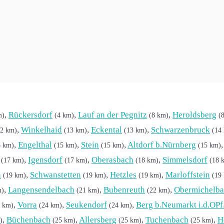
 Nürnberg:
,
Rückersdorf
,
Lauf an der Pegnitz
,
Heroldsberg
m)
(4 km)
(8 km)
(
,
Winkelhaid
,
Eckental
,
Schwarzenbruck
12 km)
(13 km)
(13 km)
(14
,
Engelthal
,
Stein
,
Altdorf b.Nürnberg
5 km)
(15 km)
(15 km)
(15 km)
,
Igensdorf
,
Oberasbach
,
Simmelsdorf
(17 km)
(17 km)
(18 km)
(18 
h
,
Schwanstetten
,
Hetzles
,
Marloffstein
(19 km)
(19 km)
(19 km)
(19
,
Langensendelbach
,
Bubenreuth
,
Obermichelb
m)
(21 km)
(22 km)
,
Vorra
,
Seukendorf
,
Berg b.Neumarkt i.d.OPf
4 km)
(24 km)
(24 km)
,
Büchenbach
,
Allersberg
,
Tuchenbach
,
H
)
(25 km)
(25 km)
(25 km)