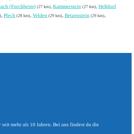
ach (Forchheim)
,
Kammerstein
,
Heßdorf
(27 km)
(27 km)
,
Plech
,
Velden
,
Betzenstein
,
)
(28 km)
(29 km)
(29 km)
seit mehr als 10 Jahren. Bei uns findest du die