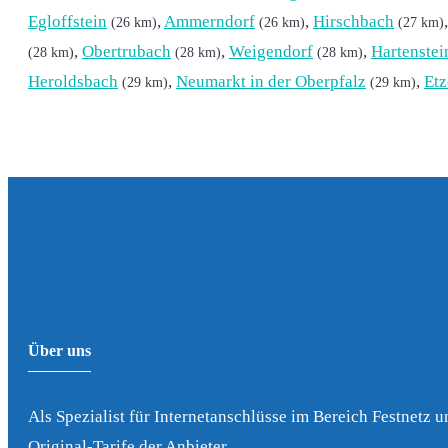
Egloffstein
,
Ammerndorf
,
Hirschbach
(26 km)
(26 km)
(27 km)
,
Obertrubach
,
Weigendorf
,
Hartenstei
(28 km)
(28 km)
(28 km)
Heroldsbach
,
Neumarkt in der Oberpfalz
,
Et
(29 km)
(29 km)
Über uns
Als Spezialist für Internetanschlüsse im Bereich Festnetz u
Original-Tarife der Anbieter.