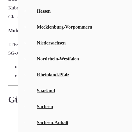
Kabel-Ausbau: 61%
Hessen
Glasfaser-Ausbau: %
Mecklenburg-Vorpommern
Mobiles Internet in Schwaig bei Nürnberg
Niedersachsen
LTE-Ausbau: 100%
5G-Ausbau: 95% (Telekom)
Nordrhein-Westfalen
Schwaig bei Nürnberg hat die Vorwahl
0911
Rheinland-Pfalz
PLZ für Schwaig bei Nürnberg:
90571
Saarland
Günstigstes DSL Internet für S
Sachsen
Internetanbieter & DSL-Tarif
Sachsen-Anhalt
100 MBit