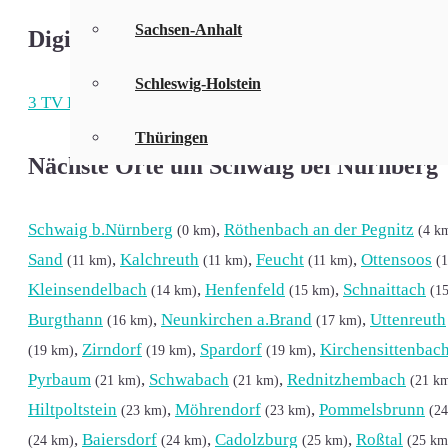
Sachsen-Anhalt
Digitales Kabelfernsehen in Schwaig bei
Schleswig-Holstein
3 TV Pakete von Vodafone Kabel ab 9,99€
Thüringen
Nächste Orte um Schwaig bei Nürnberg
Schwaig b.Nürnberg
,
Röthenbach an der Pegnitz
(0 km)
(4 k
Sand
,
Kalchreuth
,
Feucht
,
Ottensoos
(11 km)
(11 km)
(11 km)
(
Kleinsendelbach
,
Henfenfeld
,
Schnaittach
(14 km)
(15 km)
(1
Burgthann
,
Neunkirchen a.Brand
,
Uttenreuth
(16 km)
(17 km)
,
Zirndorf
,
Spardorf
,
Kirchensittenbac
(19 km)
(19 km)
(19 km)
Pyrbaum
,
Schwabach
,
Rednitzhembach
(21 km)
(21 km)
(21 k
Hiltpoltstein
,
Möhrendorf
,
Pommelsbrunn
(23 km)
(23 km)
(2
,
Baiersdorf
,
Cadolzburg
,
Roßtal
(24 km)
(24 km)
(25 km)
(25 km