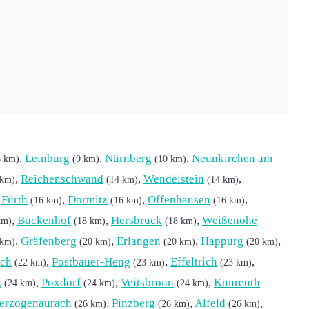
,
Leinburg
,
Nürnberg
,
Neunkirchen am
8 km)
(9 km)
(10 km)
,
Reichenschwand
,
Wendelstein
,
 km)
(14 km)
(14 km)
,
Fürth
,
Dormitz
,
Offenhausen
,
(16 km)
(16 km)
(16 km)
,
Buckenhof
,
Hersbruck
,
Weißenohe
km)
(18 km)
(18 km)
,
Gräfenberg
,
Erlangen
,
Happurg
,
 km)
(20 km)
(20 km)
(20 km)
ach
,
Postbauer-Heng
,
Effeltrich
,
(22 km)
(23 km)
(23 km)
.
,
Poxdorf
,
Veitsbronn
,
Kunreuth
(24 km)
(24 km)
(24 km)
erzogenaurach
,
Pinzberg
,
Alfeld
,
(26 km)
(26 km)
(26 km)