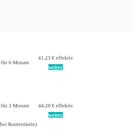
34,97 € effektiv
€
weiter
41,23 € effektiv
 für 6 Monate
weiter
 für 3 Monate
44,20 € effektiv
weiter
(bei Routermiete)