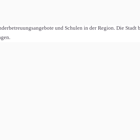
erkehrsanbindung.
 an Freizeitaktivitäten und Sportmöglichkeiten. Hier finden S
nderbetreuungsangebote und Schulen in der Region. Die Stadt bi
ngen.
 den Internet-Ausbau investiert. Die Gemeinde verfügt jetzt übe
den bietet. Diese leistungsfähige Infrastruktur ist besonders f
ess, E-Commerce und E-Learning unterstützt.
ahl für Menschen, die eine hohe Lebensqualität in der Nähe v
aig und Behringersdorf.