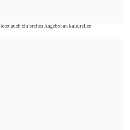
ie zahlreiche Rad- und Wanderwege, einen Golfplatz und
etet auch ein breites Angebot an kulturellen
r eine leistungsstarke Breitband-Infrastruktur, die
ür Unternehmen von Vorteil, da sie schnellen und stabilen
on Nürnberg suchen. Die Gemeinde bietet alles Notwendige