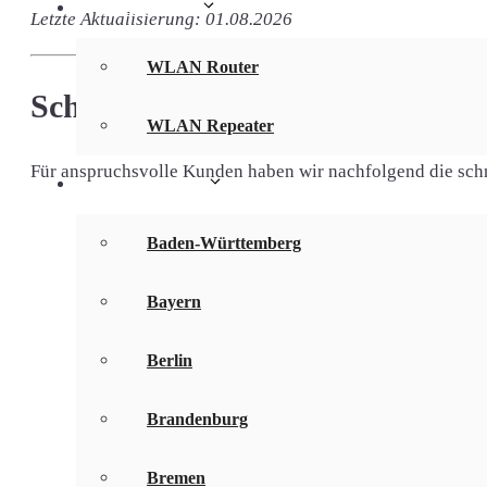
WLAN Infos
Letzte Aktualisierung: 01.08.2026
WLAN Router
Schnellstes Internet für Schwai
WLAN Repeater
Für anspruchsvolle Kunden haben wir nachfolgend die schnel
Bundesländer
Internetanbieter & DSL-Tarif
Baden-Württemberg
100 MBit
40 MBit/s
Bayern
mit Telefo
DSL 100 mit TV
inkl. Dig
Berlin
gratis 1&
Brandenburg
50 MBit/s
10 MBit/s
Bremen