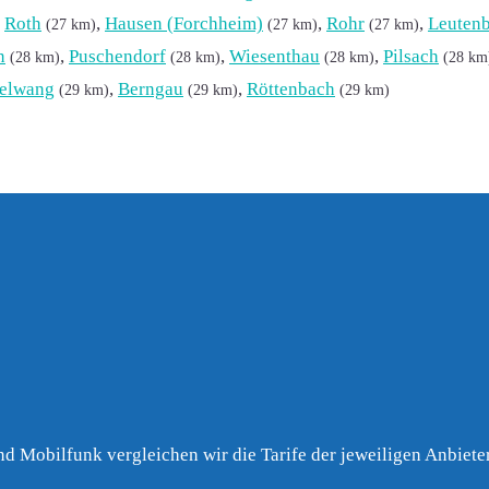
,
Roth
,
Hausen (Forchheim)
,
Rohr
,
Leutenb
(27 km)
(27 km)
(27 km)
n
,
Puschendorf
,
Wiesenthau
,
Pilsach
(28 km)
(28 km)
(28 km)
(28 km
zelwang
,
Berngau
,
Röttenbach
(29 km)
(29 km)
(29 km)
nd Mobilfunk vergleichen wir die Tarife der jeweiligen Anbieter 