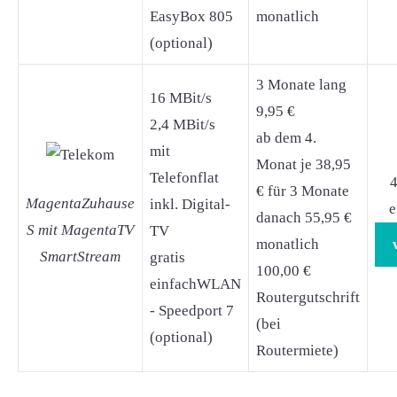
EasyBox 805
monatlich
(optional)
3 Monate lang
16 MBit/s
9,95 €
2,4 MBit/s
ab dem 4.
mit
Monat je 38,95
Telefonflat
4
€ für 3 Monate
MagentaZuhause
inkl. Digital-
e
danach 55,95 €
S mit MagentaTV
TV
monatlich
SmartStream
gratis
100,00 €
einfachWLAN
Routergutschrift
- Speedport 7
(bei
(optional)
Routermiete)