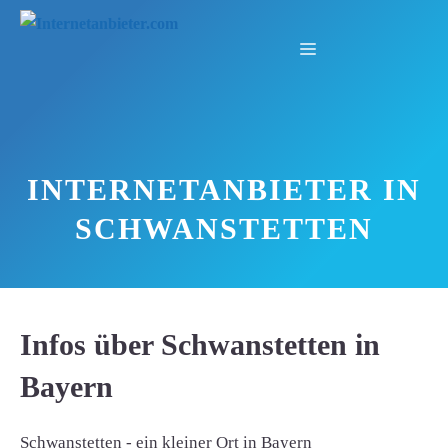
Zum
Inhalt
Menü
springen
INTERNETANBIETER IN
SCHWANSTETTEN
Infos über Schwanstetten in
Bayern
Schwanstetten - ein kleiner Ort in Bayern