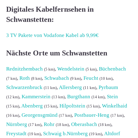
Digitales Kabelfernsehen in
Schwanstetten:
3 TV Pakete von Vodafone Kabel ab 9,99€
Nächste Orte um Schwanstetten
Rednitzhembach
,
Wendelstein
,
Büchenbach
(5 km)
(5 km)
,
Roth
,
Schwabach
,
Feucht
,
(7 km)
(8 km)
(9 km)
(10 km)
Schwarzenbruck
,
Allersberg
,
Pyrbaum
(11 km)
(11 km)
,
Kammerstein
,
Burgthann
,
Stein
(12 km)
(13 km)
(14 km)
,
Abenberg
,
Hilpoltstein
,
Winkelhaid
(15 km)
(15 km)
(15 km)
,
Georgensgmünd
,
Postbauer-Heng
,
(16 km)
(17 km)
(17 km)
Nürnberg
,
Rohr
,
Oberasbach
,
(17 km)
(18 km)
(18 km)
Freystadt
,
Schwaig b.Nürnberg
,
Altdorf
(19 km)
(19 km)