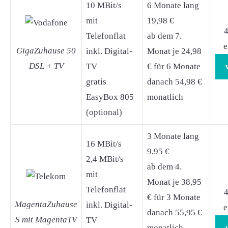
10 MBit/s
6 Monate lang
mit
19,98 €
4
Telefonflat
ab dem 7.
e
GigaZuhause 50
inkl. Digital-
Monat je 24,98
DSL + TV
TV
€ für 6 Monate
gratis
danach 54,98 €
EasyBox 805
monatlich
(optional)
3 Monate lang
16 MBit/s
9,95 €
2,4 MBit/s
ab dem 4.
mit
Monat je 38,95
Telefonflat
4
€ für 3 Monate
MagentaZuhause
inkl. Digital-
e
danach 55,95 €
S mit MagentaTV
TV
monatlich