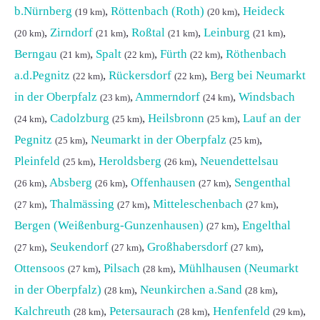
b.Nürnberg
,
Röttenbach (Roth)
,
Heideck
(19 km)
(20 km)
,
Zirndorf
,
Roßtal
,
Leinburg
,
(20 km)
(21 km)
(21 km)
(21 km)
Berngau
,
Spalt
,
Fürth
,
Röthenbach
(21 km)
(22 km)
(22 km)
a.d.Pegnitz
,
Rückersdorf
,
Berg bei Neumarkt
(22 km)
(22 km)
in der Oberpfalz
,
Ammerndorf
,
Windsbach
(23 km)
(24 km)
,
Cadolzburg
,
Heilsbronn
,
Lauf an der
(24 km)
(25 km)
(25 km)
Pegnitz
,
Neumarkt in der Oberpfalz
,
(25 km)
(25 km)
Pleinfeld
,
Heroldsberg
,
Neuendettelsau
(25 km)
(26 km)
,
Absberg
,
Offenhausen
,
Sengenthal
(26 km)
(26 km)
(27 km)
,
Thalmässing
,
Mitteleschenbach
,
(27 km)
(27 km)
(27 km)
Bergen (Weißenburg-Gunzenhausen)
,
Engelthal
(27 km)
,
Seukendorf
,
Großhabersdorf
,
(27 km)
(27 km)
(27 km)
Ottensoos
,
Pilsach
,
Mühlhausen (Neumarkt
(27 km)
(28 km)
in der Oberpfalz)
,
Neunkirchen a.Sand
,
(28 km)
(28 km)
Kalchreuth
,
Petersaurach
,
Henfenfeld
,
(28 km)
(28 km)
(29 km)