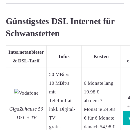
Günstigstes DSL Internet für
Schwanstetten
Internetanbieter
Infos
Kosten
& DSL-Tarif
e
50 MBit/s
10 MBit/s
6 Monate lang
mit
19,98 €
4
Telefonflat
ab dem 7.
e
GigaZuhause 50
inkl. Digital-
Monat je 24,98
DSL + TV
TV
€ für 6 Monate
gratis
danach 54,98 €