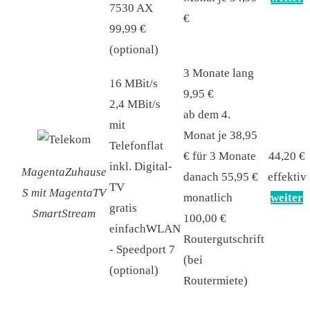
7530 AX
€
99,99 €
(optional)
3 Monate lang
16 MBit/s
9,95 €
2,4 MBit/s
ab dem 4.
mit
Monat je 38,95
Telefonflat
€ für 3 Monate
44,20 €
inkl. Digital-
MagentaZuhause
danach 55,95 €
effektiv
TV
S mit MagentaTV
monatlich
weiter
gratis
SmartStream
100,00 €
einfachWLAN
Routergutschrift
- Speedport 7
(bei
(optional)
Routermiete)