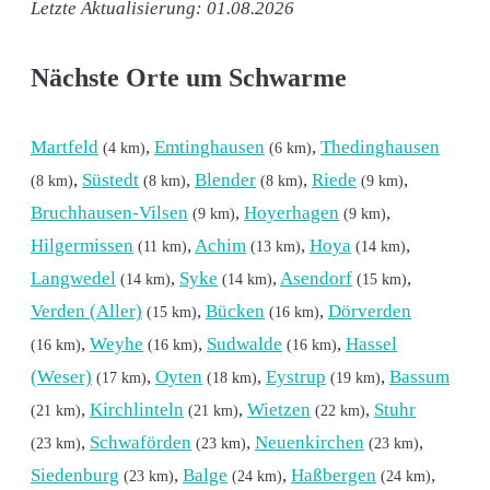
Letzte Aktualisierung: 01.08.2026
Nächste Orte um Schwarme
Martfeld
,
Emtinghausen
,
Thedinghausen
(4 km)
(6 km)
,
Süstedt
,
Blender
,
Riede
,
(8 km)
(8 km)
(8 km)
(9 km)
Bruchhausen-Vilsen
,
Hoyerhagen
,
(9 km)
(9 km)
Hilgermissen
,
Achim
,
Hoya
,
(11 km)
(13 km)
(14 km)
Langwedel
,
Syke
,
Asendorf
,
(14 km)
(14 km)
(15 km)
Verden (Aller)
,
Bücken
,
Dörverden
(15 km)
(16 km)
,
Weyhe
,
Sudwalde
,
Hassel
(16 km)
(16 km)
(16 km)
(Weser)
,
Oyten
,
Eystrup
,
Bassum
(17 km)
(18 km)
(19 km)
,
Kirchlinteln
,
Wietzen
,
Stuhr
(21 km)
(21 km)
(22 km)
,
Schwaförden
,
Neuenkirchen
,
(23 km)
(23 km)
(23 km)
Siedenburg
,
Balge
,
Haßbergen
,
(23 km)
(24 km)
(24 km)