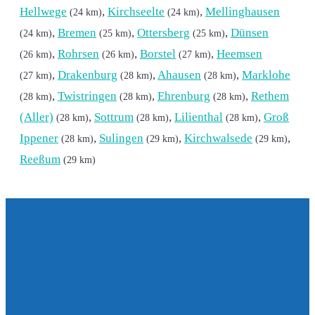
Hellwege
,
Kirchseelte
,
Mellinghausen
(24 km)
(24 km)
,
Bremen
,
Ottersberg
,
Dünsen
(24 km)
(25 km)
(25 km)
,
Rohrsen
,
Borstel
,
Heemsen
(26 km)
(26 km)
(27 km)
,
Drakenburg
,
Ahausen
,
Marklohe
(27 km)
(28 km)
(28 km)
,
Twistringen
,
Ehrenburg
,
Rethem
(28 km)
(28 km)
(28 km)
(Aller)
,
Sottrum
,
Lilienthal
,
Groß
(28 km)
(28 km)
(28 km)
Ippener
,
Sulingen
,
Kirchwalsede
,
(28 km)
(29 km)
(29 km)
Reeßum
(29 km)