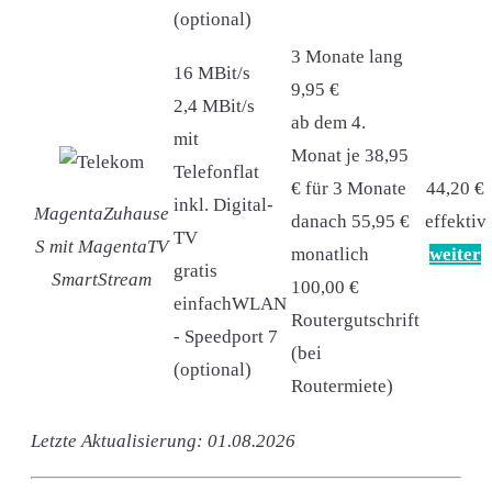
(optional)
3 Monate lang
16 MBit/s
9,95 €
2,4 MBit/s
ab dem 4.
mit
Monat je 38,95
Telefonflat
€ für 3 Monate
44,20 €
inkl. Digital-
MagentaZuhause
danach 55,95 €
effektiv
TV
S mit MagentaTV
monatlich
weiter
gratis
SmartStream
100,00 €
einfachWLAN
Routergutschrift
- Speedport 7
(bei
(optional)
Routermiete)
Letzte Aktualisierung: 01.08.2026