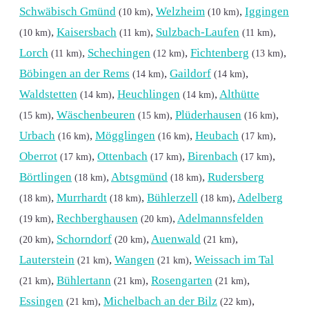
Schwäbisch Gmünd
,
Welzheim
,
Iggingen
(10 km)
(10 km)
,
Kaisersbach
,
Sulzbach-Laufen
,
(10 km)
(11 km)
(11 km)
Lorch
,
Schechingen
,
Fichtenberg
,
(11 km)
(12 km)
(13 km)
Böbingen an der Rems
,
Gaildorf
,
(14 km)
(14 km)
Waldstetten
,
Heuchlingen
,
Althütte
(14 km)
(14 km)
,
Wäschenbeuren
,
Plüderhausen
,
(15 km)
(15 km)
(16 km)
Urbach
,
Mögglingen
,
Heubach
,
(16 km)
(16 km)
(17 km)
Oberrot
,
Ottenbach
,
Birenbach
,
(17 km)
(17 km)
(17 km)
Börtlingen
,
Abtsgmünd
,
Rudersberg
(18 km)
(18 km)
,
Murrhardt
,
Bühlerzell
,
Adelberg
(18 km)
(18 km)
(18 km)
,
Rechberghausen
,
Adelmannsfelden
(19 km)
(20 km)
,
Schorndorf
,
Auenwald
,
(20 km)
(20 km)
(21 km)
Lauterstein
,
Wangen
,
Weissach im Tal
(21 km)
(21 km)
,
Bühlertann
,
Rosengarten
,
(21 km)
(21 km)
(21 km)
Essingen
,
Michelbach an der Bilz
,
(21 km)
(22 km)