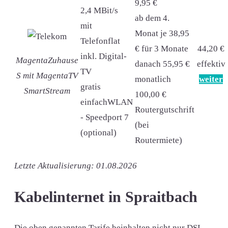
9,95 €
2,4 MBit/s
ab dem 4.
mit
Monat je 38,95
Telefonflat
€ für 3 Monate
44,20 €
inkl. Digital-
MagentaZuhause
danach 55,95 €
effektiv
TV
S mit MagentaTV
monatlich
weiter
gratis
SmartStream
100,00 €
einfachWLAN
Routergutschrift
- Speedport 7
(bei
(optional)
Routermiete)
Letzte Aktualisierung: 01.08.2026
Kabelinternet in Spraitbach
Die oben genannten Tarife beinhalten nicht nur DSL