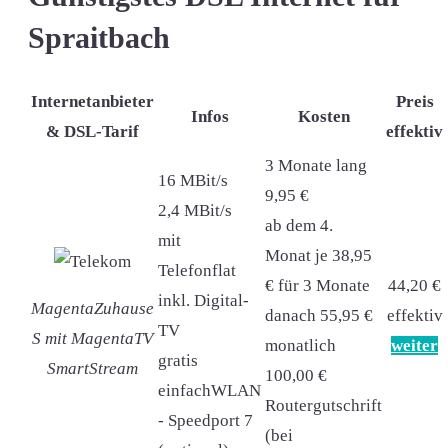
Spraitbach
Internetanbieter
Preis
Infos
Kosten
& DSL-Tarif
effektiv
3 Monate lang
16 MBit/s
9,95 €
2,4 MBit/s
ab dem 4.
mit
Monat je 38,95
Telefonflat
€ für 3 Monate
44,20 €
inkl. Digital-
MagentaZuhause
danach 55,95 €
effektiv
TV
S mit MagentaTV
monatlich
weiter
gratis
SmartStream
100,00 €
einfachWLAN
Routergutschrift
- Speedport 7
(bei