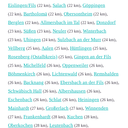
Eislingen/Fils
,
Salach
,
Göppingen
(22 km)
(22 km)
,
Bartholomä
,
Obersontheim
,
(22 km)
(22 km)
(22 km)
Berglen
,
Allmersbach im Tal
,
Donzdorf
(22 km)
(22 km)
,
Süßen
,
Neuler
,
Winterbach
(23 km)
(23 km)
(23 km)
,
Uhingen
,
Sulzbach an der Murr
,
(23 km)
(24 km)
(24 km)
Vellberg
,
Aalen
,
Hüttlingen
,
(25 km)
(25 km)
(25 km)
Rosenberg (Ostalbkreis)
,
Gingen an der Fils
(25 km)
,
Michelfeld
,
Oppenweiler
,
(25 km)
(26 km)
(26 km)
Böhmenkirch
,
Lichtenwald
,
Remshalden
(26 km)
(26 km)
,
Backnang
,
Ebersbach an der Fils
,
(26 km)
(26 km)
(26 km)
Schwäbisch Hall
,
Albershausen
,
(26 km)
(26 km)
Eschenbach
,
Schlat
,
Heiningen
,
(26 km)
(26 km)
(26 km)
Mainhardt
,
Großerlach
,
Winnenden
(27 km)
(27 km)
,
Frankenhardt
,
Kuchen
,
(27 km)
(28 km)
(28 km)
Oberkochen
,
Leutenbach
,
(28 km)
(28 km)