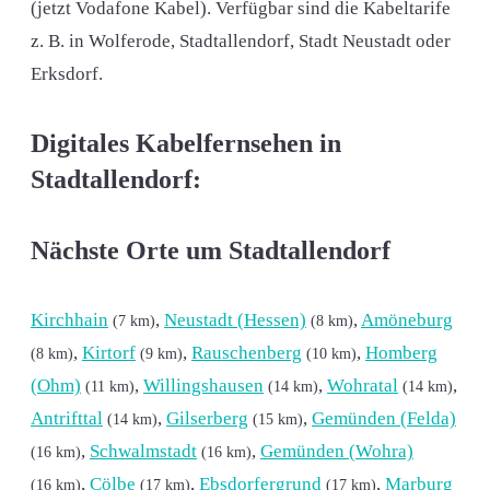
(jetzt Vodafone Kabel). Verfügbar sind die Kabeltarife
z. B. in Wolferode, Stadtallendorf, Stadt Neustadt oder
Erksdorf.
Digitales Kabelfernsehen in
Stadtallendorf:
Nächste Orte um Stadtallendorf
Kirchhain
,
Neustadt (Hessen)
,
Amöneburg
(7 km)
(8 km)
,
Kirtorf
,
Rauschenberg
,
Homberg
(8 km)
(9 km)
(10 km)
(Ohm)
,
Willingshausen
,
Wohratal
,
(11 km)
(14 km)
(14 km)
Antrifttal
,
Gilserberg
,
Gemünden (Felda)
(14 km)
(15 km)
,
Schwalmstadt
,
Gemünden (Wohra)
(16 km)
(16 km)
,
Cölbe
,
Ebsdorfergrund
,
Marburg
(16 km)
(17 km)
(17 km)