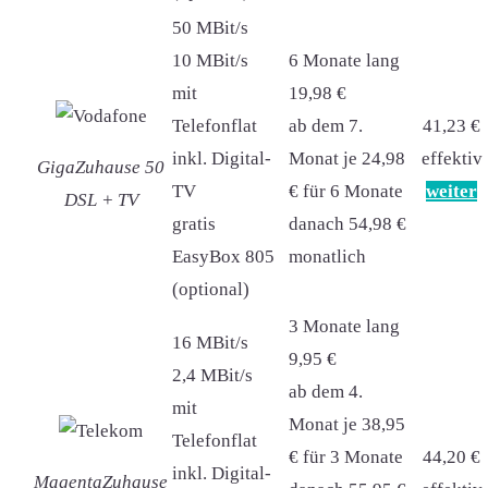
50 MBit/s
10 MBit/s
6 Monate lang
mit
19,98 €
Telefonflat
ab dem 7.
41,23 €
inkl. Digital-
Monat je 24,98
effektiv
GigaZuhause 50
TV
€ für 6 Monate
weiter
DSL + TV
gratis
danach 54,98 €
EasyBox 805
monatlich
(optional)
3 Monate lang
16 MBit/s
9,95 €
2,4 MBit/s
ab dem 4.
mit
Monat je 38,95
Telefonflat
€ für 3 Monate
44,20 €
inkl. Digital-
MagentaZuhause