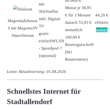
ab dem 4.
mit
Monat je 38,95
Telefonflat
€ für 3 Monate
44,20 €
inkl. Digital-
MagentaZuhause
danach 55,95 €
effektiv
TV
S mit MagentaTV
monatlich
weiter
gratis
SmartStream
100,00 €
einfachWLAN
Routergutschrift
- Speedport 7
(bei
(optional)
Routermiete)
Letzte Aktualisierung: 01.08.2026
Schnellstes Internet für
Stadtallendorf