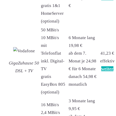
gratis 1&1
€
HomeServer
(optional)
50 MBit/s
10 MBit/s
6 Monate lang
mit
19,98 €
Telefonflat
ab dem 7.
41,23 €
inkl. Digital-
Monat je 24,98
effektiv
GigaZuhause 50
TV
€ für 6 Monate
weiter
DSL + TV
gratis
danach 54,98 €
EasyBox 805
monatlich
(optional)
3 Monate lang
16 MBit/s
9,95 €
2,4 MBit/s