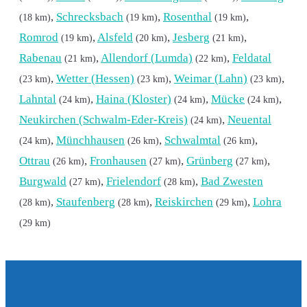
,
Schrecksbach
,
Rosenthal
,
(18 km)
(19 km)
(19 km)
Romrod
,
Alsfeld
,
Jesberg
,
(19 km)
(20 km)
(21 km)
Rabenau
,
Allendorf (Lumda)
,
Feldatal
(21 km)
(22 km)
,
Wetter (Hessen)
,
Weimar (Lahn)
,
(23 km)
(23 km)
(23 km)
Lahntal
,
Haina (Kloster)
,
Mücke
,
(24 km)
(24 km)
(24 km)
Neukirchen (Schwalm-Eder-Kreis)
,
Neuental
(24 km)
,
Münchhausen
,
Schwalmtal
,
(24 km)
(26 km)
(26 km)
Ottrau
,
Fronhausen
,
Grünberg
,
(26 km)
(27 km)
(27 km)
Burgwald
,
Frielendorf
,
Bad Zwesten
(27 km)
(28 km)
,
Staufenberg
,
Reiskirchen
,
Lohra
(28 km)
(28 km)
(29 km)
(29 km)