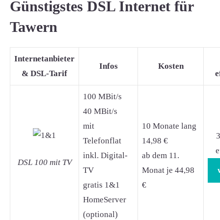
Günstigstes DSL Internet für
Tawern
Internetanbieter
Infos
Kosten
& DSL-Tarif
e
100 MBit/s
40 MBit/s
mit
10 Monate lang
3
Telefonflat
14,98 €
e
inkl. Digital-
ab dem 11.
DSL 100 mit TV
TV
Monat je 44,98
gratis 1&1
€
HomeServer
(optional)