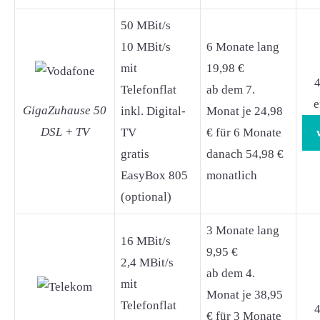
50 MBit/s
10 MBit/s
6 Monate lang
mit
19,98 €
4
Telefonflat
ab dem 7.
e
GigaZuhause 50
inkl. Digital-
Monat je 24,98
DSL + TV
TV
€ für 6 Monate
gratis
danach 54,98 €
EasyBox 805
monatlich
(optional)
3 Monate lang
16 MBit/s
9,95 €
2,4 MBit/s
ab dem 4.
mit
Monat je 38,95
Telefonflat
4
€ für 3 Monate