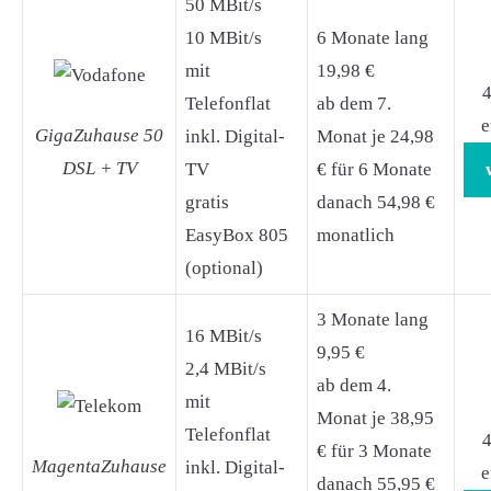
50 MBit/s
10 MBit/s
6 Monate lang
mit
19,98 €
4
Telefonflat
ab dem 7.
e
GigaZuhause 50
inkl. Digital-
Monat je 24,98
DSL + TV
TV
€ für 6 Monate
gratis
danach 54,98 €
EasyBox 805
monatlich
(optional)
3 Monate lang
16 MBit/s
9,95 €
2,4 MBit/s
ab dem 4.
mit
Monat je 38,95
Telefonflat
4
€ für 3 Monate
MagentaZuhause
inkl. Digital-
e
danach 55,95 €