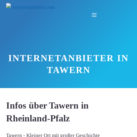
Zum
Inhalt
Menü
springen
INTERNETANBIETER IN
TAWERN
Infos über Tawern in
Rheinland-Pfalz
Tawern - Kleiner Ort mit großer Geschichte