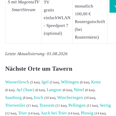
S mit MagentaTV
TV
monatlich
SmartStream
gratis
100,00 €
einfachWLAN
Routergutschrift
- Speedport 7
(bei
(optional)
Routermiete)
Letzte Aktualisierung: 01.08.2026
Nächste Orte um Tawern
Wasserliesch
,
Igel
,
Wiltingen
,
Konz
(5 km)
(5 km)
(6 km)
,
Ayl (Saar)
,
Langsur
,
Nittel
,
(6 km)
(6 km)
(6 km)
(6 km)
Saarburg
,
Irsch
,
Wincheringen
,
(8 km)
(10 km)
(10 km)
Trierweiler
,
Trassem
,
Pellingen
,
Serrig
(11 km)
(11 km)
(11 km)
,
Trier
,
Aach bei Trier
,
Pluwig
,
(12 km)
(14 km)
(14 km)
(14 km)