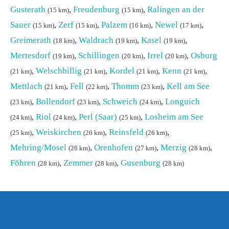
Gusterath
,
Freudenburg
,
Ralingen an der
(15 km)
(15 km)
Sauer
,
Zerf
,
Palzem
,
Newel
,
(15 km)
(15 km)
(16 km)
(17 km)
Greimerath
,
Waldrach
,
Kasel
,
(18 km)
(19 km)
(19 km)
Mertesdorf
,
Schillingen
,
Irrel
,
Osburg
(19 km)
(20 km)
(20 km)
,
Welschbillig
,
Kordel
,
Kenn
,
(21 km)
(21 km)
(21 km)
(21 km)
Mettlach
,
Fell
,
Thomm
,
Kell am See
(21 km)
(22 km)
(23 km)
,
Bollendorf
,
Schweich
,
Longuich
(23 km)
(23 km)
(24 km)
,
Riol
,
Perl (Saar)
,
Losheim am See
(24 km)
(24 km)
(25 km)
,
Weiskirchen
,
Reinsfeld
,
(25 km)
(26 km)
(26 km)
Mehring/Mosel
,
Orenhofen
,
Merzig
,
(26 km)
(27 km)
(28 km)
Föhren
,
Zemmer
,
Gusenburg
(28 km)
(28 km)
(28 km)