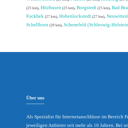
,
Hitzhusen
,
Borgstedt
,
Bad Bra
(25 km)
(25 km)
(25 km)
Fockbek
,
Hohenlockstedt
,
Neuwitten
(27 km)
(27 km)
Schellhorn
,
Schenefeld (Schleswig-Holstei
(29 km)
Über uns
Als Spezialist für Internetanschlüsse im Bereich 
jeweiligen Anbieter seit mehr als 10 Jahren. Bei un