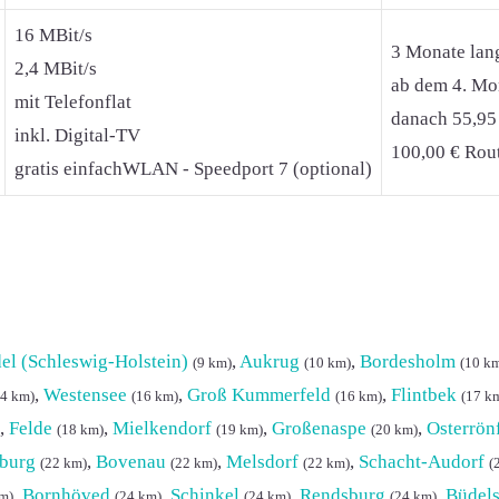
16 MBit/s
3 Monate lan
2,4 MBit/s
ab dem 4. Mon
mit Telefonflat
danach 55,95
inkl. Digital-TV
100,00 € Rout
gratis einfachWLAN - Speedport 7 (optional)
l (Schleswig-Holstein)
,
Aukrug
,
Bordesholm
(9 km)
(10 km)
(10 k
,
Westensee
,
Groß Kummerfeld
,
Flintbek
14 km)
(16 km)
(16 km)
(17 k
,
Felde
,
Mielkendorf
,
Großenaspe
,
Osterrön
(18 km)
(19 km)
(20 km)
sburg
,
Bovenau
,
Melsdorf
,
Schacht-Audorf
(22 km)
(22 km)
(22 km)
(
,
Bornhöved
,
Schinkel
,
Rendsburg
,
Büdels
m)
(24 km)
(24 km)
(24 km)