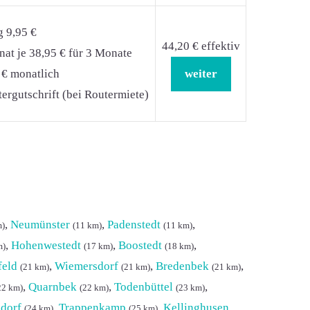
g 9,95 €
44,20 € effektiv
at je 38,95 € für 3 Monate
 € monatlich
weiter
ergutschrift (bei Routermiete)
,
Neumünster
,
Padenstedt
,
m)
(11 km)
(11 km)
,
Hohenwestedt
,
Boostedt
,
m)
(17 km)
(18 km)
feld
,
Wiemersdorf
,
Bredenbek
,
(21 km)
(21 km)
(21 km)
,
Quarnbek
,
Todenbüttel
,
22 km)
(22 km)
(23 km)
dorf
,
Trappenkamp
,
Kellinghusen
(24 km)
(25 km)