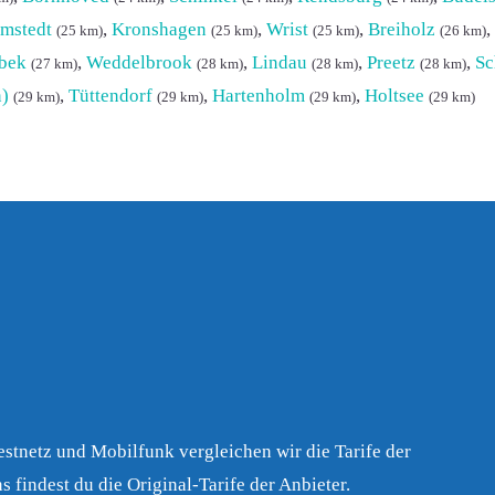
mstedt
,
Kronshagen
,
Wrist
,
Breiholz
,
(25 km)
(25 km)
(25 km)
(26 km)
bek
,
Weddelbrook
,
Lindau
,
Preetz
,
Sc
(27 km)
(28 km)
(28 km)
(28 km)
n)
,
Tüttendorf
,
Hartenholm
,
Holtsee
(29 km)
(29 km)
(29 km)
(29 km)
Festnetz und Mobilfunk vergleichen wir die Tarife der
s findest du die Original-Tarife der Anbieter.