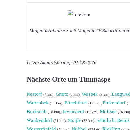
MagentaZuhause S mit MagentaTV SmartStream
Letzte Aktualisierung: 01.08.2026
Nächste Orte um Timmaspe
Nortorf
,
Gnutz
,
Wasbek
,
Langwede
(4 km)
(5 km)
(8 km)
Wattenbek
,
Bönebüttel
,
Emkendorf
(11 km)
(13 km)
(
Brokstedt
,
Jevenstedt
,
Molfsee
(18 km)
(18 km)
(18 km)
Wankendorf
,
Stolpe
,
Schülp b. Rend
(21 km)
(22 km)
Westerrönfeld
,
Nübbel
,
Rickling
(23 km)
(23 km)
(23 k