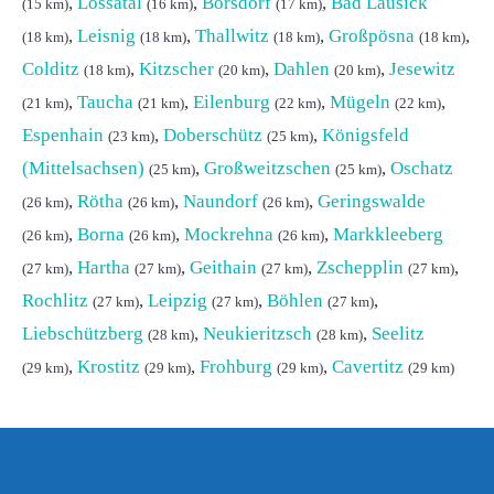
,
Lossatal
,
Borsdorf
,
Bad Lausick
(15 km)
(16 km)
(17 km)
,
Leisnig
,
Thallwitz
,
Großpösna
,
(18 km)
(18 km)
(18 km)
(18 km)
Colditz
,
Kitzscher
,
Dahlen
,
Jesewitz
(18 km)
(20 km)
(20 km)
,
Taucha
,
Eilenburg
,
Mügeln
,
(21 km)
(21 km)
(22 km)
(22 km)
Espenhain
,
Doberschütz
,
Königsfeld
(23 km)
(25 km)
(Mittelsachsen)
,
Großweitzschen
,
Oschatz
(25 km)
(25 km)
,
Rötha
,
Naundorf
,
Geringswalde
(26 km)
(26 km)
(26 km)
,
Borna
,
Mockrehna
,
Markkleeberg
(26 km)
(26 km)
(26 km)
,
Hartha
,
Geithain
,
Zschepplin
,
(27 km)
(27 km)
(27 km)
(27 km)
Rochlitz
,
Leipzig
,
Böhlen
,
(27 km)
(27 km)
(27 km)
Liebschützberg
,
Neukieritzsch
,
Seelitz
(28 km)
(28 km)
,
Krostitz
,
Frohburg
,
Cavertitz
(29 km)
(29 km)
(29 km)
(29 km)