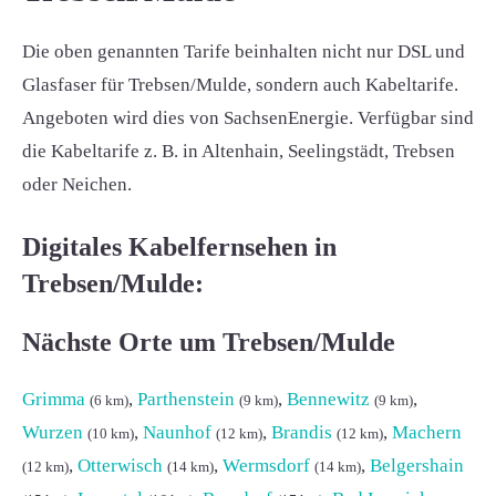
Die oben genannten Tarife beinhalten nicht nur DSL und
Glasfaser für Trebsen/Mulde, sondern auch Kabeltarife.
Angeboten wird dies von SachsenEnergie. Verfügbar sind
die Kabeltarife z. B. in Altenhain, Seelingstädt, Trebsen
oder Neichen.
Digitales Kabelfernsehen in
Trebsen/Mulde:
Nächste Orte um Trebsen/Mulde
Grimma
,
Parthenstein
,
Bennewitz
,
(6 km)
(9 km)
(9 km)
Wurzen
,
Naunhof
,
Brandis
,
Machern
(10 km)
(12 km)
(12 km)
,
Otterwisch
,
Wermsdorf
,
Belgershain
(12 km)
(14 km)
(14 km)