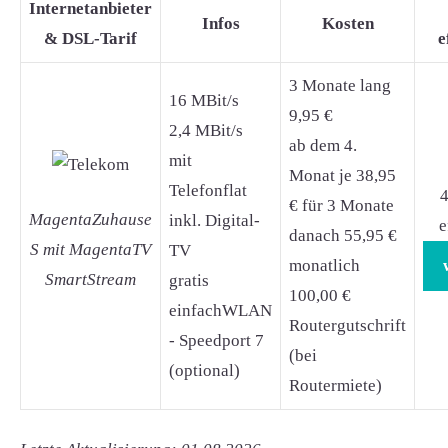
Internetanbieter
Infos
Kosten
& DSL-Tarif
e
3 Monate lang
16 MBit/s
9,95 €
2,4 MBit/s
ab dem 4.
mit
Monat je 38,95
Telefonflat
4
€ für 3 Monate
MagentaZuhause
inkl. Digital-
e
danach 55,95 €
S mit MagentaTV
TV
monatlich
SmartStream
gratis
100,00 €
einfachWLAN
Routergutschrift
- Speedport 7
(bei
(optional)
Routermiete)