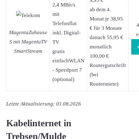
9,95 €
2,4 MBit/s
ab dem 4.
mit
Monat je 38,95
Telefonflat
4
€ für 3 Monate
MagentaZuhause
inkl. Digital-
e
danach 55,95 €
S mit MagentaTV
TV
monatlich
SmartStream
gratis
100,00 €
einfachWLAN
Routergutschrift
- Speedport 7
(bei
(optional)
Routermiete)
Letzte Aktualisierung: 01.08.2026
Kabelinternet in
Trebsen/Mulde