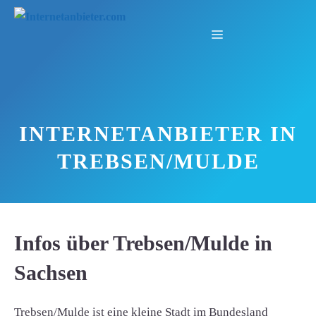
Zum
Inhalt
Menü
springen
INTERNETANBIETER IN
TREBSEN/MULDE
Infos über Trebsen/Mulde in
Sachsen
Trebsen/Mulde ist eine kleine Stadt im Bundesland