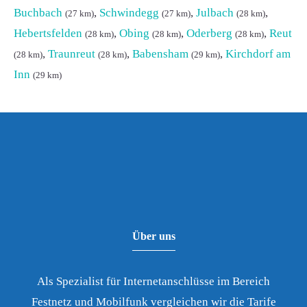
Buchbach
,
Schwindegg
,
Julbach
,
(27 km)
(27 km)
(28 km)
Hebertsfelden
,
Obing
,
Oderberg
,
Reut
(28 km)
(28 km)
(28 km)
,
Traunreut
,
Babensham
,
Kirchdorf am
(28 km)
(28 km)
(29 km)
Inn
(29 km)
Über uns
Als Spezialist für Internetanschlüsse im Bereich
Festnetz und Mobilfunk vergleichen wir die Tarife