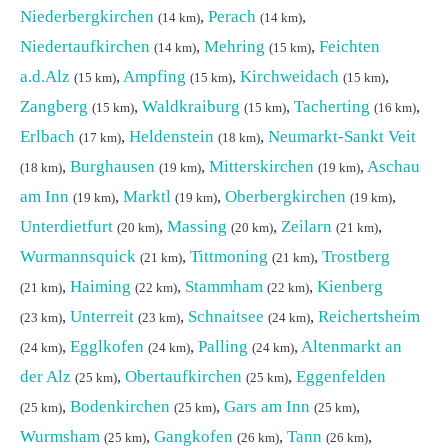
Niederbergkirchen
,
Perach
,
(14 km)
(14 km)
Niedertaufkirchen
,
Mehring
,
Feichten
(14 km)
(15 km)
a.d.Alz
,
Ampfing
,
Kirchweidach
,
(15 km)
(15 km)
(15 km)
Zangberg
,
Waldkraiburg
,
Tacherting
,
(15 km)
(15 km)
(16 km)
Erlbach
,
Heldenstein
,
Neumarkt-Sankt Veit
(17 km)
(18 km)
,
Burghausen
,
Mitterskirchen
,
Aschau
(18 km)
(19 km)
(19 km)
am Inn
,
Marktl
,
Oberbergkirchen
,
(19 km)
(19 km)
(19 km)
Unterdietfurt
,
Massing
,
Zeilarn
,
(20 km)
(20 km)
(21 km)
Wurmannsquick
,
Tittmoning
,
Trostberg
(21 km)
(21 km)
,
Haiming
,
Stammham
,
Kienberg
(21 km)
(22 km)
(22 km)
,
Unterreit
,
Schnaitsee
,
Reichertsheim
(23 km)
(23 km)
(24 km)
,
Egglkofen
,
Palling
,
Altenmarkt an
(24 km)
(24 km)
(24 km)
der Alz
,
Obertaufkirchen
,
Eggenfelden
(25 km)
(25 km)
,
Bodenkirchen
,
Gars am Inn
,
(25 km)
(25 km)
(25 km)
Wurmsham
,
Gangkofen
,
Tann
,
(25 km)
(26 km)
(26 km)