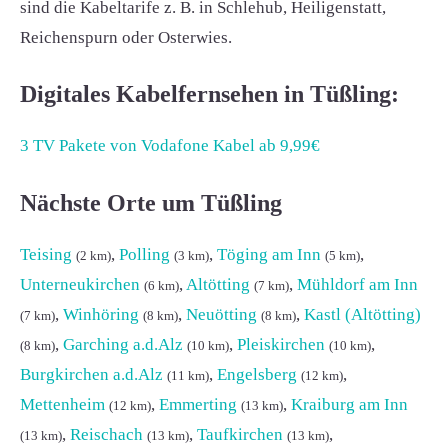
sind die Kabeltarife z. B. in Schlehub, Heiligenstatt,
Reichenspurn oder Osterwies.
Digitales Kabelfernsehen in Tüßling:
3 TV Pakete von Vodafone Kabel ab 9,99€
Nächste Orte um Tüßling
Teising
,
Polling
,
Töging am Inn
,
(2 km)
(3 km)
(5 km)
Unterneukirchen
,
Altötting
,
Mühldorf am Inn
(6 km)
(7 km)
,
Winhöring
,
Neuötting
,
Kastl (Altötting)
(7 km)
(8 km)
(8 km)
,
Garching a.d.Alz
,
Pleiskirchen
,
(8 km)
(10 km)
(10 km)
Burgkirchen a.d.Alz
,
Engelsberg
,
(11 km)
(12 km)
Mettenheim
,
Emmerting
,
Kraiburg am Inn
(12 km)
(13 km)
,
Reischach
,
Taufkirchen
,
(13 km)
(13 km)
(13 km)