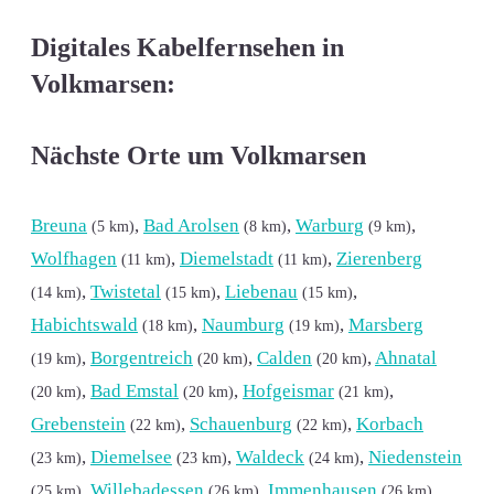
Digitales Kabelfernsehen in
Volkmarsen:
Nächste Orte um Volkmarsen
Breuna
,
Bad Arolsen
,
Warburg
,
(5 km)
(8 km)
(9 km)
Wolfhagen
,
Diemelstadt
,
Zierenberg
(11 km)
(11 km)
,
Twistetal
,
Liebenau
,
(14 km)
(15 km)
(15 km)
Habichtswald
,
Naumburg
,
Marsberg
(18 km)
(19 km)
,
Borgentreich
,
Calden
,
Ahnatal
(19 km)
(20 km)
(20 km)
,
Bad Emstal
,
Hofgeismar
,
(20 km)
(20 km)
(21 km)
Grebenstein
,
Schauenburg
,
Korbach
(22 km)
(22 km)
,
Diemelsee
,
Waldeck
,
Niedenstein
(23 km)
(23 km)
(24 km)
,
Willebadessen
,
Immenhausen
,
(25 km)
(26 km)
(26 km)