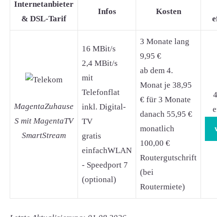
Internetanbieter
Infos
Kosten
& DSL-Tarif
e
3 Monate lang
16 MBit/s
9,95 €
2,4 MBit/s
ab dem 4.
mit
Monat je 38,95
Telefonflat
4
€ für 3 Monate
MagentaZuhause
inkl. Digital-
e
danach 55,95 €
S mit MagentaTV
TV
monatlich
SmartStream
gratis
100,00 €
einfachWLAN
Routergutschrift
- Speedport 7
(bei
(optional)
Routermiete)