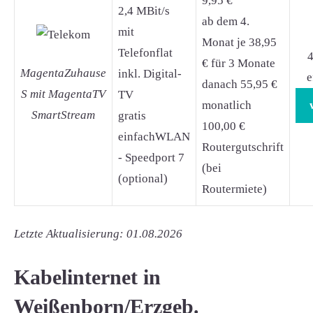
9,95 €
2,4 MBit/s
ab dem 4.
mit
Monat je 38,95
Telefonflat
4
€ für 3 Monate
MagentaZuhause
inkl. Digital-
e
danach 55,95 €
S mit MagentaTV
TV
monatlich
SmartStream
gratis
100,00 €
einfachWLAN
Routergutschrift
- Speedport 7
(bei
(optional)
Routermiete)
Letzte Aktualisierung: 01.08.2026
Kabelinternet in
Weißenborn/Erzgeb.