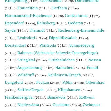
Klingenberg
,
Oberschöna
,
Dorfchemnitz
(11 km)
(12 km)
,
Frauenstein
,
Dorfhain
,
(13 km)
(13 km)
(14 km)
Hartmannsdorf-Reichenau
,
Großschirma
,
(14 km)
(14 km)
Eppendorf
,
Reinsberg
,
Oederan
,
(15 km)
(16 km)
(17 km)
Sayda
,
Tharandt
,
Rechenberg-Bienenmühle
(18 km)
(18 km)
,
Leubsdorf
,
Dippoldiswalde
,
(19 km)
(19 km)
(19 km)
Borstendorf
,
Pfaffroda
,
Schmiedeberg
(20 km)
(20 km)
,
Rabenau (Sächsische Schweiz-Osterzgebirge)
(20 km)
,
Striegistal
,
Grünhainichen
,
Nossen
(20 km)
(21 km)
(21 km)
,
Augustusburg
,
Hainichen
,
Freital
(22 km)
(23 km)
(23 km)
,
Wilsdruff
,
Neuhausen/Erzgeb.
,
(23 km)
(23 km)
(23 km)
Lengefeld
,
Pockau
,
Flöha
,
Olbernhau
(24 km)
(24 km)
(24 km)
,
Seiffen/Erzgeb.
,
Klipphausen
,
(24 km)
(26 km)
(26 km)
Frankenberg/Sa.
,
Bannewitz
,
Roßwein
(26 km)
(26 km)
,
Niederwiesa
,
Glashütte
,
Zschopau
(27 km)
(27 km)
(27 km)