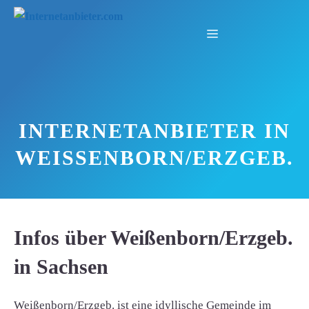
Zum
Inhalt
Menü
springen
INTERNETANBIETER IN
WEISSENBORN/ERZGEB.
Infos über Weißenborn/Erzgeb.
in Sachsen
Weißenborn/Erzgeb. ist eine idyllische Gemeinde im