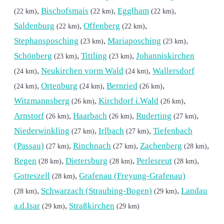
,
Bischofsmais
,
Egglham
,
(22 km)
(22 km)
(22 km)
Saldenburg
,
Offenberg
,
(22 km)
(22 km)
Stephansposching
,
Mariaposching
,
(23 km)
(23 km)
Schönberg
,
Tittling
,
Johanniskirchen
(23 km)
(23 km)
,
Neukirchen vorm Wald
,
Wallersdorf
(24 km)
(24 km)
,
Ortenburg
,
Bernried
,
(24 km)
(24 km)
(26 km)
Witzmannsberg
,
Kirchdorf i.Wald
,
(26 km)
(26 km)
Arnstorf
,
Haarbach
,
Ruderting
,
(26 km)
(26 km)
(27 km)
Niederwinkling
,
Irlbach
,
Tiefenbach
(27 km)
(27 km)
(Passau)
,
Rinchnach
,
Zachenberg
,
(27 km)
(27 km)
(28 km)
Regen
,
Dietersburg
,
Perlesreut
,
(28 km)
(28 km)
(28 km)
Gotteszell
,
Grafenau (Freyung-Grafenau)
(28 km)
,
Schwarzach (Straubing-Bogen)
,
Landau
(28 km)
(29 km)
a.d.Isar
,
Straßkirchen
(29 km)
(29 km)