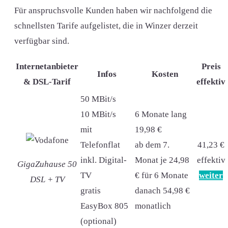
Für anspruchsvolle Kunden haben wir nachfolgend die
schnellsten Tarife aufgelistet, die in Winzer derzeit
verfügbar sind.
Internetanbieter
Preis
Infos
Kosten
& DSL-Tarif
effektiv
50 MBit/s
10 MBit/s
6 Monate lang
mit
19,98 €
Telefonflat
ab dem 7.
41,23 €
inkl. Digital-
Monat je 24,98
effektiv
GigaZuhause 50
TV
€ für 6 Monate
weiter
DSL + TV
gratis
danach 54,98 €
EasyBox 805
monatlich
(optional)