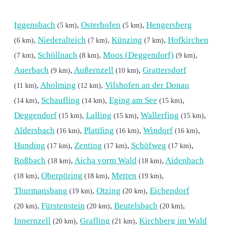
Iggensbach
,
Osterhofen
,
Hengersberg
(5 km)
(5 km)
,
Niederalteich
,
Künzing
,
Hofkirchen
(6 km)
(7 km)
(7 km)
,
Schöllnach
,
Moos (Deggendorf)
,
(7 km)
(8 km)
(9 km)
Auerbach
,
Außernzell
,
Grattersdorf
(9 km)
(10 km)
,
Aholming
,
Vilshofen an der Donau
(11 km)
(12 km)
,
Schaufling
,
Eging am See
,
(14 km)
(14 km)
(15 km)
Deggendorf
,
Lalling
,
Wallerfing
,
(15 km)
(15 km)
(15 km)
Aldersbach
,
Plattling
,
Windorf
,
(16 km)
(16 km)
(16 km)
Hunding
,
Zenting
,
Schöfweg
,
(17 km)
(17 km)
(17 km)
Roßbach
,
Aicha vorm Wald
,
Aidenbach
(18 km)
(18 km)
,
Oberpöring
,
Metten
,
(18 km)
(18 km)
(19 km)
Thurmansbang
,
Otzing
,
Eichendorf
(19 km)
(20 km)
,
Fürstenstein
,
Beutelsbach
,
(20 km)
(20 km)
(20 km)
Innernzell
,
Grafling
,
Kirchberg im Wald
(20 km)
(21 km)