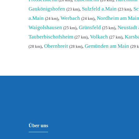
(20 km)
(20 km)
Gaukönigshofen
,
Sulzfeld a.Main
,
Sc
(23 km)
(23 km)
a.Main
,
Werbach
,
Nordheim am Mai
(24 km)
(24 km)
Waigolshausen
,
Grünsfeld
,
Neustadt
(25 km)
(25 km)
Tauberbischofsheim
,
Volkach
,
Karsb
(27 km)
(27 km)
,
Obernbreit
,
Gemünden am Main
(28 km)
(28 km)
(29 
Über uns