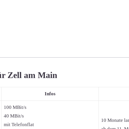
ür Zell am Main
Infos
100 MBit/s
40 MBit/s
10 Monate la
mit Telefonflat
ab dem 11. Mo