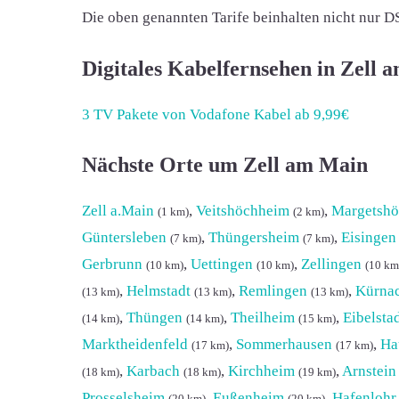
Die oben genannten Tarife beinhalten nicht nur D
Digitales Kabelfernsehen in Zell 
3 TV Pakete von Vodafone Kabel ab 9,99€
Nächste Orte um Zell am Main
Zell a.Main
,
Veitshöchheim
,
Margetsh
(1 km)
(2 km)
Güntersleben
,
Thüngersheim
,
Eisingen
(7 km)
(7 km)
Gerbrunn
,
Uettingen
,
Zellingen
(10 km)
(10 km)
(10 km
,
Helmstadt
,
Remlingen
,
Kürna
(13 km)
(13 km)
(13 km)
,
Thüngen
,
Theilheim
,
Eibelsta
(14 km)
(14 km)
(15 km)
Marktheidenfeld
,
Sommerhausen
,
Ha
(17 km)
(17 km)
,
Karbach
,
Kirchheim
,
Arnstein
(18 km)
(18 km)
(19 km)
Prosselsheim
,
Eußenheim
,
Hafenlohr