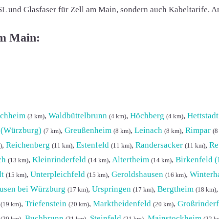
SL und Glasfaser für Zell am Main, sondern auch Kabeltarife. 
am Main:
öchheim
,
Waldbüttelbrunn
,
Höchberg
,
Hettstadt
(3 km)
(4 km)
(4 km)
 (Würzburg)
,
Greußenheim
,
Leinach
,
Rimpar
(7 km)
(8 km)
(8 km)
(8
,
Reichenberg
,
Estenfeld
,
Randersacker
,
Re
)
(11 km)
(11 km)
(11 km)
ch
,
Kleinrinderfeld
,
Altertheim
,
Birkenfeld 
(13 km)
(14 km)
(14 km)
dt
,
Unterpleichfeld
,
Geroldshausen
,
Winterh
(15 km)
(15 km)
(16 km)
usen bei Würzburg
,
Urspringen
,
Bergtheim
(17 km)
(17 km)
(18 km)
,
Triefenstein
,
Marktheidenfeld
,
Großrinderf
(19 km)
(20 km)
(20 km)
,
Buchbrunn
,
Steinfeld
,
Mainstockheim