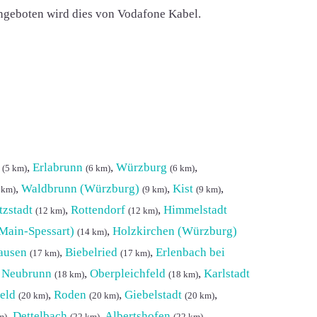
Angeboten wird dies von Vodafone Kabel.
,
Erlabrunn
,
Würzburg
,
(5 km)
(6 km)
(6 km)
,
Waldbrunn (Würzburg)
,
Kist
,
 km)
(9 km)
(9 km)
tzstadt
,
Rottendorf
,
Himmelstadt
(12 km)
(12 km)
(Main-Spessart)
,
Holzkirchen (Würzburg)
(14 km)
ausen
,
Biebelried
,
Erlenbach bei
(17 km)
(17 km)
,
Neubrunn
,
Oberpleichfeld
,
Karlstadt
(18 km)
(18 km)
eld
,
Roden
,
Giebelstadt
,
(20 km)
(20 km)
(20 km)
,
Dettelbach
,
Albertshofen
,