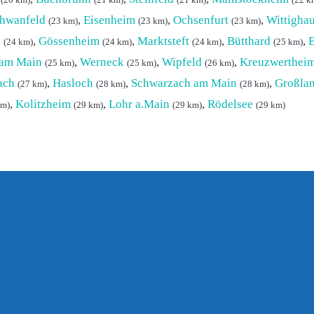
(20 km)
(21 km)
(21 km)
(22 k
hwanfeld
,
Eisenheim
,
Ochsenfurt
,
Wittigha
(23 km)
(23 km)
(23 km)
n
,
Gössenheim
,
Marktsteft
,
Bütthard
,
E
(24 km)
(24 km)
(24 km)
(25 km)
 am Main
,
Werneck
,
Wipfeld
,
Kreuzwerthei
(25 km)
(25 km)
(26 km)
ach
,
Hasloch
,
Schwarzach am Main
,
Großla
(27 km)
(28 km)
(28 km)
,
Kolitzheim
,
Lohr a.Main
,
Rödelsee
km)
(29 km)
(29 km)
(29 km)