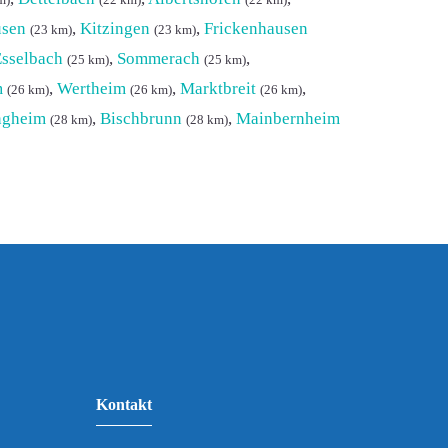
m)
(22 km)
(22 km)
usen
,
Kitzingen
,
Frickenhausen
(23 km)
(23 km)
sselbach
,
Sommerach
,
(25 km)
(25 km)
m
,
Wertheim
,
Marktbreit
,
(26 km)
(26 km)
(26 km)
ngheim
,
Bischbrunn
,
Mainbernheim
(28 km)
(28 km)
Kontakt