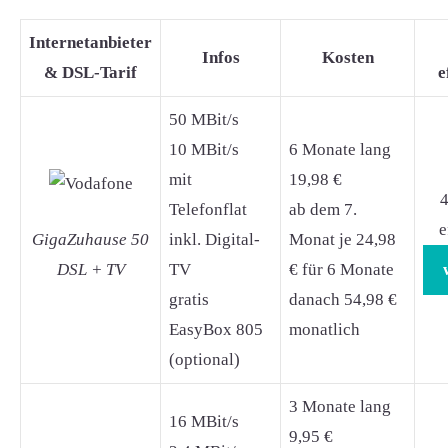
Internetanbieter
Infos
Kosten
& DSL-Tarif
e
50 MBit/s
10 MBit/s
6 Monate lang
mit
19,98 €
4
Telefonflat
ab dem 7.
e
GigaZuhause 50
inkl. Digital-
Monat je 24,98
DSL + TV
TV
€ für 6 Monate
gratis
danach 54,98 €
EasyBox 805
monatlich
(optional)
3 Monate lang
16 MBit/s
9,95 €