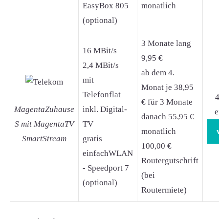
EasyBox 805
monatlich
(optional)
3 Monate lang
16 MBit/s
9,95 €
2,4 MBit/s
ab dem 4.
mit
Monat je 38,95
Telefonflat
4
€ für 3 Monate
MagentaZuhause
inkl. Digital-
e
danach 55,95 €
S mit MagentaTV
TV
monatlich
SmartStream
gratis
100,00 €
einfachWLAN
Routergutschrift
- Speedport 7
(bei
(optional)
Routermiete)