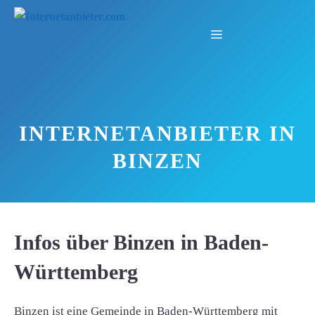
Zum
Inhalt
Menü
springen
INTERNETANBIETER IN
BINZEN
Infos über Binzen in Baden-
Württemberg
Binzen ist eine Gemeinde in Baden-Württemberg mit