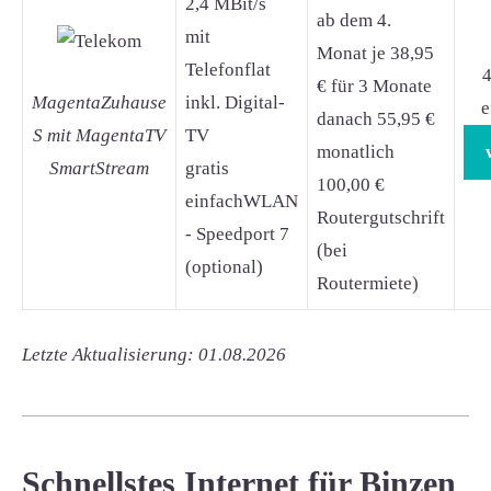
2,4 MBit/s
ab dem 4.
mit
Monat je 38,95
Telefonflat
4
€ für 3 Monate
MagentaZuhause
inkl. Digital-
e
danach 55,95 €
S mit MagentaTV
TV
monatlich
SmartStream
gratis
100,00 €
einfachWLAN
Routergutschrift
- Speedport 7
(bei
(optional)
Routermiete)
Letzte Aktualisierung: 01.08.2026
Schnellstes Internet für Binzen