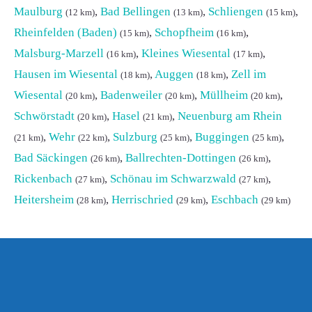
Maulburg
,
Bad Bellingen
,
Schliengen
,
(12 km)
(13 km)
(15 km)
Rheinfelden (Baden)
,
Schopfheim
,
(15 km)
(16 km)
Malsburg-Marzell
,
Kleines Wiesental
,
(16 km)
(17 km)
Hausen im Wiesental
,
Auggen
,
Zell im
(18 km)
(18 km)
Wiesental
,
Badenweiler
,
Müllheim
,
(20 km)
(20 km)
(20 km)
Schwörstadt
,
Hasel
,
Neuenburg am Rhein
(20 km)
(21 km)
,
Wehr
,
Sulzburg
,
Buggingen
,
(21 km)
(22 km)
(25 km)
(25 km)
Bad Säckingen
,
Ballrechten-Dottingen
,
(26 km)
(26 km)
Rickenbach
,
Schönau im Schwarzwald
,
(27 km)
(27 km)
Heitersheim
,
Herrischried
,
Eschbach
(28 km)
(29 km)
(29 km)