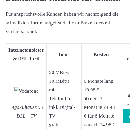
Für anspruchsvolle Kunden haben wir nachfolgend die
schnellsten Tarife aufgelistet, die in Binzen derzeit
verfügbar sind.
Internetanbieter
Infos
Kosten
& DSL-Tarif
e
50 MBit/s
10 MBit/s
6 Monate lang
mit
19,98 €
4
Telefonflat
ab dem 7.
e
GigaZuhause 50
inkl. Digital-
Monat je 24,98
DSL + TV
TV
€ für 6 Monate
gratis
danach 54,98 €