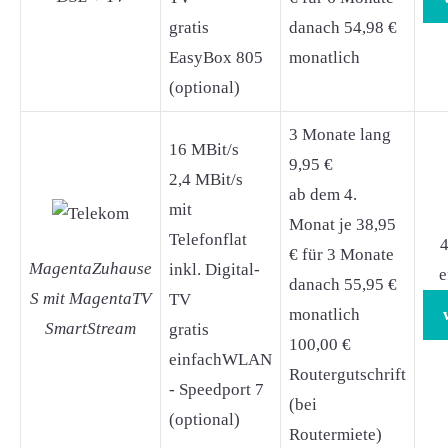
gratis
danach 54,98 €
EasyBox 805
monatlich
(optional)
3 Monate lang
16 MBit/s
9,95 €
2,4 MBit/s
ab dem 4.
mit
Monat je 38,95
Telefonflat
4
€ für 3 Monate
MagentaZuhause
inkl. Digital-
e
danach 55,95 €
S mit MagentaTV
TV
monatlich
SmartStream
gratis
100,00 €
einfachWLAN
Routergutschrift
- Speedport 7
(bei
(optional)
Routermiete)