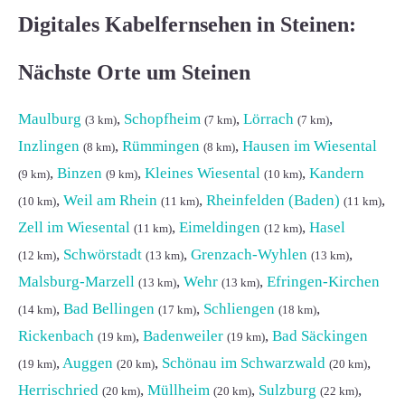
Digitales Kabelfernsehen in Steinen:
Nächste Orte um Steinen
Maulburg
,
Schopfheim
,
Lörrach
,
(3 km)
(7 km)
(7 km)
Inzlingen
,
Rümmingen
,
Hausen im Wiesental
(8 km)
(8 km)
,
Binzen
,
Kleines Wiesental
,
Kandern
(9 km)
(9 km)
(10 km)
,
Weil am Rhein
,
Rheinfelden (Baden)
,
(10 km)
(11 km)
(11 km)
Zell im Wiesental
,
Eimeldingen
,
Hasel
(11 km)
(12 km)
,
Schwörstadt
,
Grenzach-Wyhlen
,
(12 km)
(13 km)
(13 km)
Malsburg-Marzell
,
Wehr
,
Efringen-Kirchen
(13 km)
(13 km)
,
Bad Bellingen
,
Schliengen
,
(14 km)
(17 km)
(18 km)
Rickenbach
,
Badenweiler
,
Bad Säckingen
(19 km)
(19 km)
,
Auggen
,
Schönau im Schwarzwald
,
(19 km)
(20 km)
(20 km)
Herrischried
,
Müllheim
,
Sulzburg
,
(20 km)
(20 km)
(22 km)