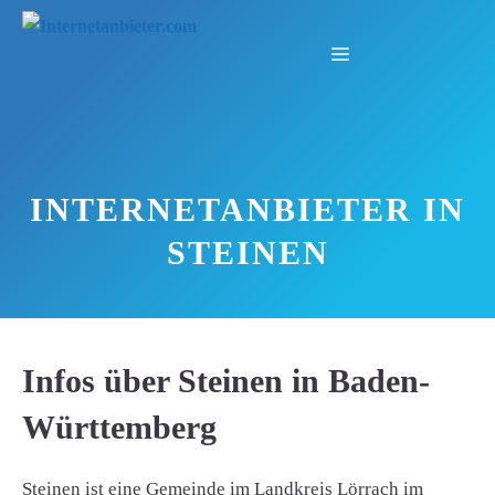
Zum
Inhalt
Menü
springen
INTERNETANBIETER IN
STEINEN
Infos über Steinen in Baden-
Württemberg
Steinen ist eine Gemeinde im Landkreis Lörrach im