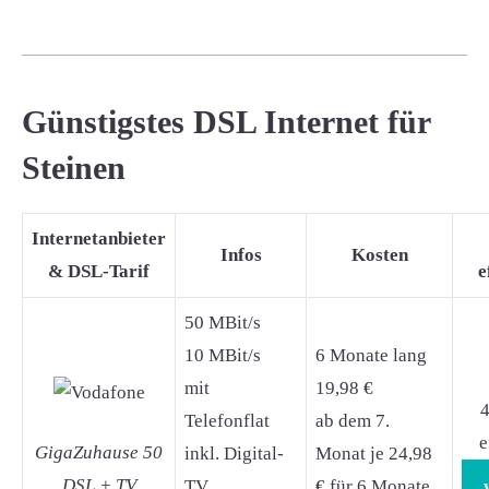
Günstigstes DSL Internet für
Steinen
Internetanbieter
Infos
Kosten
& DSL-Tarif
e
50 MBit/s
10 MBit/s
6 Monate lang
mit
19,98 €
4
Telefonflat
ab dem 7.
e
GigaZuhause 50
inkl. Digital-
Monat je 24,98
DSL + TV
TV
€ für 6 Monate