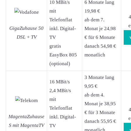
10 MBit/s
6 Monate lang
mit
19,98 €
4
Telefonflat
ab dem 7.
e
GigaZuhause 50
inkl. Digital-
Monat je 24,98
DSL + TV
TV
€ für 6 Monate
gratis
danach 54,98 €
EasyBox 805
monatlich
(optional)
3 Monate lang
16 MBit/s
9,95 €
2,4 MBit/s
ab dem 4.
mit
Monat je 38,95
Telefonflat
4
€ für 3 Monate
MagentaZuhause
inkl. Digital-
e
danach 55,95 €
S mit MagentaTV
TV
monatlich