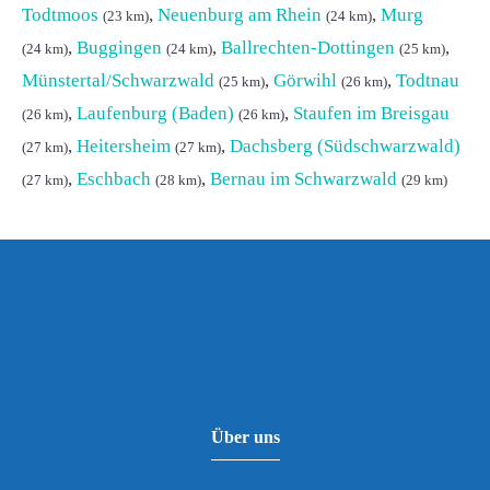
Todtmoos
,
Neuenburg am Rhein
,
Murg
(23 km)
(24 km)
,
Buggingen
,
Ballrechten-Dottingen
,
(24 km)
(24 km)
(25 km)
Münstertal/Schwarzwald
,
Görwihl
,
Todtnau
(25 km)
(26 km)
,
Laufenburg (Baden)
,
Staufen im Breisgau
(26 km)
(26 km)
,
Heitersheim
,
Dachsberg (Südschwarzwald)
(27 km)
(27 km)
,
Eschbach
,
Bernau im Schwarzwald
(27 km)
(28 km)
(29 km)
Über uns