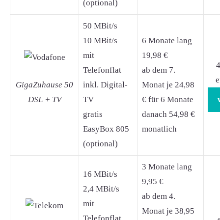
(optional)
50 MBit/s
10 MBit/s
6 Monate lang
mit
19,98 €
4
Telefonflat
ab dem 7.
e
GigaZuhause 50
inkl. Digital-
Monat je 24,98
DSL + TV
TV
€ für 6 Monate
gratis
danach 54,98 €
EasyBox 805
monatlich
(optional)
3 Monate lang
16 MBit/s
9,95 €
2,4 MBit/s
ab dem 4.
mit
Monat je 38,95
Telefonflat