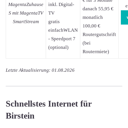
€ für 3 Monate
MagentaZuhause
inkl. Digital-
e
danach 55,95 €
S mit MagentaTV
TV
monatlich
SmartStream
gratis
100,00 €
einfachWLAN
Routergutschrift
- Speedport 7
(bei
(optional)
Routermiete)
Letzte Aktualisierung: 01.08.2026
Schnellstes Internet für
Birstein