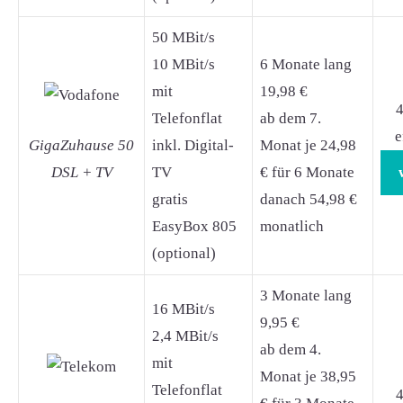
50 MBit/s
10 MBit/s
6 Monate lang
mit
19,98 €
4
Telefonflat
ab dem 7.
e
GigaZuhause 50
inkl. Digital-
Monat je 24,98
DSL + TV
TV
€ für 6 Monate
gratis
danach 54,98 €
EasyBox 805
monatlich
(optional)
3 Monate lang
16 MBit/s
9,95 €
2,4 MBit/s
ab dem 4.
mit
Monat je 38,95
Telefonflat
4