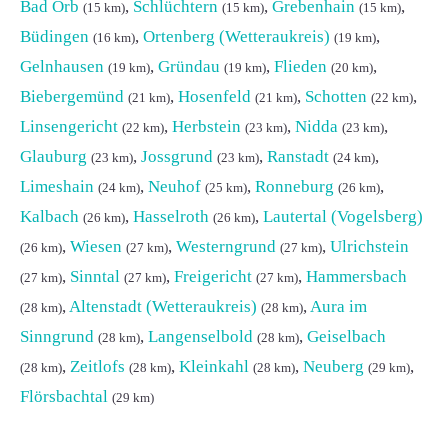
Bad Orb
,
Schlüchtern
,
Grebenhain
,
(15 km)
(15 km)
(15 km)
Büdingen
,
Ortenberg (Wetteraukreis)
,
(16 km)
(19 km)
Gelnhausen
,
Gründau
,
Flieden
,
(19 km)
(19 km)
(20 km)
Biebergemünd
,
Hosenfeld
,
Schotten
,
(21 km)
(21 km)
(22 km)
Linsengericht
,
Herbstein
,
Nidda
,
(22 km)
(23 km)
(23 km)
Glauburg
,
Jossgrund
,
Ranstadt
,
(23 km)
(23 km)
(24 km)
Limeshain
,
Neuhof
,
Ronneburg
,
(24 km)
(25 km)
(26 km)
Kalbach
,
Hasselroth
,
Lautertal (Vogelsberg)
(26 km)
(26 km)
,
Wiesen
,
Westerngrund
,
Ulrichstein
(26 km)
(27 km)
(27 km)
,
Sinntal
,
Freigericht
,
Hammersbach
(27 km)
(27 km)
(27 km)
,
Altenstadt (Wetteraukreis)
,
Aura im
(28 km)
(28 km)
Sinngrund
,
Langenselbold
,
Geiselbach
(28 km)
(28 km)
,
Zeitlofs
,
Kleinkahl
,
Neuberg
,
(28 km)
(28 km)
(28 km)
(29 km)
Flörsbachtal
(29 km)