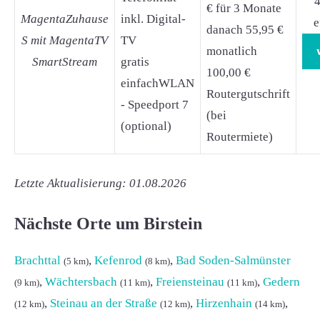
4
€ für 3 Monate
MagentaZuhause
inkl. Digital-
e
danach 55,95 €
S mit MagentaTV
TV
monatlich
SmartStream
gratis
100,00 €
einfachWLAN
Routergutschrift
- Speedport 7
(bei
(optional)
Routermiete)
Letzte Aktualisierung: 01.08.2026
Nächste Orte um Birstein
Brachttal
,
Kefenrod
,
Bad Soden-Salmünster
(5 km)
(8 km)
,
Wächtersbach
,
Freiensteinau
,
Gedern
(9 km)
(11 km)
(11 km)
,
Steinau an der Straße
,
Hirzenhain
,
(12 km)
(12 km)
(14 km)