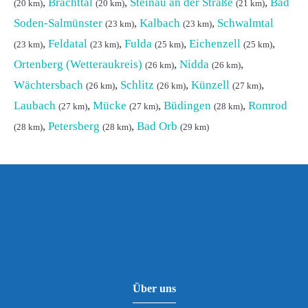
,
Brachttal
,
Steinau an der Straße
,
Bad
(20 km)
(20 km)
(21 km)
Soden-Salmünster
,
Kalbach
,
Schwalmtal
(23 km)
(23 km)
,
Feldatal
,
Fulda
,
Eichenzell
,
(23 km)
(23 km)
(25 km)
(25 km)
Ortenberg (Wetteraukreis)
,
Nidda
,
(26 km)
(26 km)
Wächtersbach
,
Schlitz
,
Künzell
,
(26 km)
(26 km)
(27 km)
Laubach
,
Mücke
,
Büdingen
,
Romrod
(27 km)
(27 km)
(28 km)
,
Petersberg
,
Bad Orb
(28 km)
(28 km)
(29 km)
Über uns