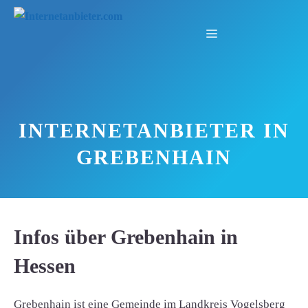
Zum
Inhalt
Menü
springen
INTERNETANBIETER IN
GREBENHAIN
Infos über Grebenhain in
Hessen
Grebenhain ist eine Gemeinde im Landkreis Vogelsberg