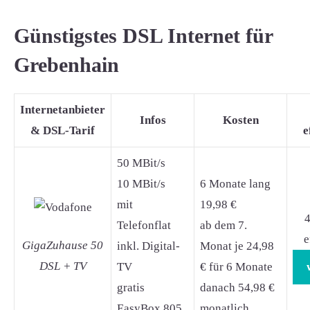
Günstigstes DSL Internet für
Grebenhain
Internetanbieter
Infos
Kosten
& DSL-Tarif
e
50 MBit/s
10 MBit/s
6 Monate lang
mit
19,98 €
4
Telefonflat
ab dem 7.
e
GigaZuhause 50
inkl. Digital-
Monat je 24,98
DSL + TV
TV
€ für 6 Monate
gratis
danach 54,98 €
EasyBox 805
monatlich