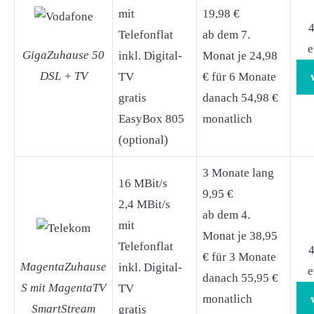
mit
19,98 €
4
Telefonflat
ab dem 7.
e
GigaZuhause 50
inkl. Digital-
Monat je 24,98
DSL + TV
TV
€ für 6 Monate
gratis
danach 54,98 €
EasyBox 805
monatlich
(optional)
3 Monate lang
16 MBit/s
9,95 €
2,4 MBit/s
ab dem 4.
mit
Monat je 38,95
Telefonflat
4
€ für 3 Monate
MagentaZuhause
inkl. Digital-
e
danach 55,95 €
S mit MagentaTV
TV
monatlich
SmartStream
gratis