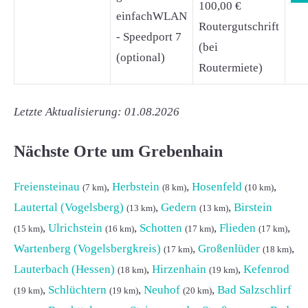
100,00 €
einfachWLAN
Routergutschrift
- Speedport 7
(bei
(optional)
Routermiete)
Letzte Aktualisierung: 01.08.2026
Nächste Orte um Grebenhain
Freiensteinau
,
Herbstein
,
Hosenfeld
,
(7 km)
(8 km)
(10 km)
Lautertal (Vogelsberg)
,
Gedern
,
Birstein
(13 km)
(13 km)
,
Ulrichstein
,
Schotten
,
Flieden
,
(15 km)
(16 km)
(17 km)
(17 km)
Wartenberg (Vogelsbergkreis)
,
Großenlüder
,
(17 km)
(18 km)
Lauterbach (Hessen)
,
Hirzenhain
,
Kefenrod
(18 km)
(19 km)
,
Schlüchtern
,
Neuhof
,
Bad Salzschlirf
(19 km)
(19 km)
(20 km)