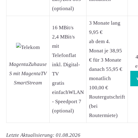
(optional)
3 Monate lang
16 MBit/s
9,95 €
2,4 MBit/s
ab dem 4.
mit
Monat je 38,95
Telefonflat
4
€ für 3 Monate
MagentaZuhause
inkl. Digital-
e
danach 55,95 €
S mit MagentaTV
TV
monatlich
SmartStream
gratis
100,00 €
einfachWLAN
Routergutschrift
- Speedport 7
(bei
(optional)
Routermiete)
Letzte Aktualisierung: 01.08.2026