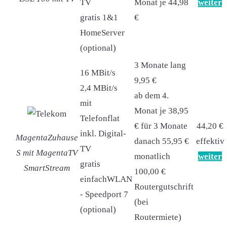
TV
Monat je 44,98
weiter
gratis 1&1
€
HomeServer
(optional)
3 Monate lang
16 MBit/s
9,95 €
2,4 MBit/s
ab dem 4.
mit
Monat je 38,95
Telefonflat
€ für 3 Monate
44,20 €
inkl. Digital-
MagentaZuhause
danach 55,95 €
effektiv
TV
S mit MagentaTV
monatlich
weiter
gratis
SmartStream
100,00 €
einfachWLAN
Routergutschrift
- Speedport 7
(bei
(optional)
Routermiete)