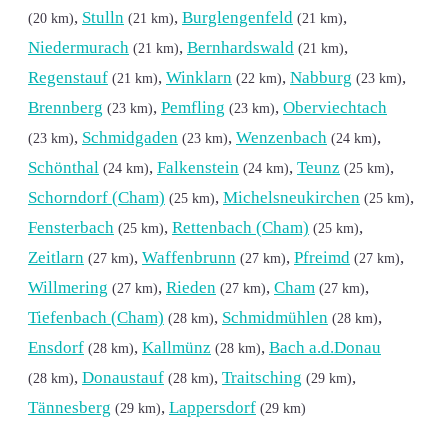
,
Stulln
,
Burglengenfeld
,
(20 km)
(21 km)
(21 km)
Niedermurach
,
Bernhardswald
,
(21 km)
(21 km)
Regenstauf
,
Winklarn
,
Nabburg
,
(21 km)
(22 km)
(23 km)
Brennberg
,
Pemfling
,
Oberviechtach
(23 km)
(23 km)
,
Schmidgaden
,
Wenzenbach
,
(23 km)
(23 km)
(24 km)
Schönthal
,
Falkenstein
,
Teunz
,
(24 km)
(24 km)
(25 km)
Schorndorf (Cham)
,
Michelsneukirchen
,
(25 km)
(25 km)
Fensterbach
,
Rettenbach (Cham)
,
(25 km)
(25 km)
Zeitlarn
,
Waffenbrunn
,
Pfreimd
,
(27 km)
(27 km)
(27 km)
Willmering
,
Rieden
,
Cham
,
(27 km)
(27 km)
(27 km)
Tiefenbach (Cham)
,
Schmidmühlen
,
(28 km)
(28 km)
Ensdorf
,
Kallmünz
,
Bach a.d.Donau
(28 km)
(28 km)
,
Donaustauf
,
Traitsching
,
(28 km)
(28 km)
(29 km)
Tännesberg
,
Lappersdorf
(29 km)
(29 km)