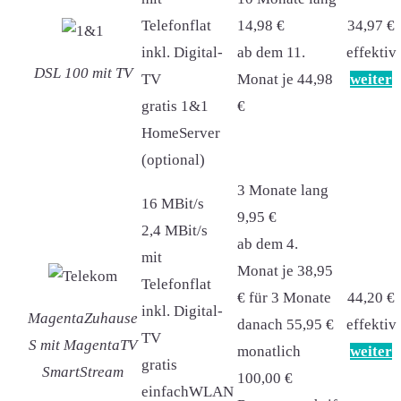
Telefonflat
14,98 €
34,97 €
inkl. Digital-
ab dem 11.
effektiv
DSL 100 mit TV
TV
Monat je 44,98
weiter
gratis 1&1
€
HomeServer
(optional)
3 Monate lang
16 MBit/s
9,95 €
2,4 MBit/s
ab dem 4.
mit
Monat je 38,95
Telefonflat
€ für 3 Monate
44,20 €
inkl. Digital-
MagentaZuhause
danach 55,95 €
effektiv
TV
S mit MagentaTV
monatlich
weiter
gratis
SmartStream
100,00 €
einfachWLAN