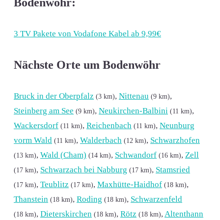
Bodenwöhr:
3 TV Pakete von Vodafone Kabel ab 9,99€
Nächste Orte um Bodenwöhr
Bruck in der Oberpfalz
,
Nittenau
,
(3 km)
(9 km)
Steinberg am See
,
Neukirchen-Balbini
,
(9 km)
(11 km)
Wackersdorf
,
Reichenbach
,
Neunburg
(11 km)
(11 km)
vorm Wald
,
Walderbach
,
Schwarzhofen
(11 km)
(12 km)
,
Wald (Cham)
,
Schwandorf
,
Zell
(13 km)
(14 km)
(16 km)
,
Schwarzach bei Nabburg
,
Stamsried
(17 km)
(17 km)
,
Teublitz
,
Maxhütte-Haidhof
,
(17 km)
(17 km)
(18 km)
Thanstein
,
Roding
,
Schwarzenfeld
(18 km)
(18 km)
,
Dieterskirchen
,
Rötz
,
Altenthann
(18 km)
(18 km)
(18 km)