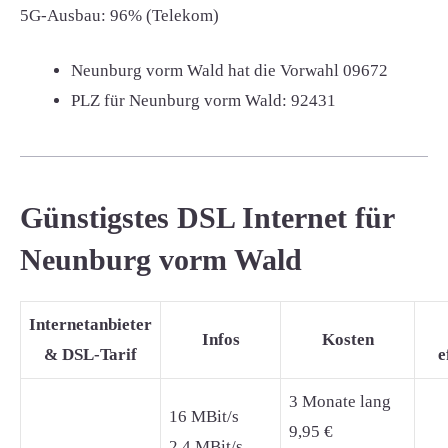
5G-Ausbau: 96% (Telekom)
Neunburg vorm Wald hat die Vorwahl
09672
PLZ für Neunburg vorm Wald:
92431
Günstigstes DSL Internet für
Neunburg vorm Wald
Internetanbieter
Infos
Kosten
& DSL-Tarif
e
3 Monate lang
16 MBit/s
9,95 €
2,4 MBit/s