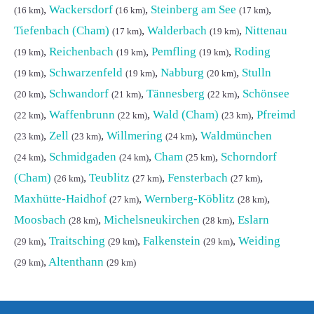
,
Wackersdorf
,
Steinberg am See
,
(16 km)
(16 km)
(17 km)
Tiefenbach (Cham)
,
Walderbach
,
Nittenau
(17 km)
(19 km)
,
Reichenbach
,
Pemfling
,
Roding
(19 km)
(19 km)
(19 km)
,
Schwarzenfeld
,
Nabburg
,
Stulln
(19 km)
(19 km)
(20 km)
,
Schwandorf
,
Tännesberg
,
Schönsee
(20 km)
(21 km)
(22 km)
,
Waffenbrunn
,
Wald (Cham)
,
Pfreimd
(22 km)
(22 km)
(23 km)
,
Zell
,
Willmering
,
Waldmünchen
(23 km)
(23 km)
(24 km)
,
Schmidgaden
,
Cham
,
Schorndorf
(24 km)
(24 km)
(25 km)
(Cham)
,
Teublitz
,
Fensterbach
,
(26 km)
(27 km)
(27 km)
Maxhütte-Haidhof
,
Wernberg-Köblitz
,
(27 km)
(28 km)
Moosbach
,
Michelsneukirchen
,
Eslarn
(28 km)
(28 km)
,
Traitsching
,
Falkenstein
,
Weiding
(29 km)
(29 km)
(29 km)
,
Altenthann
(29 km)
(29 km)