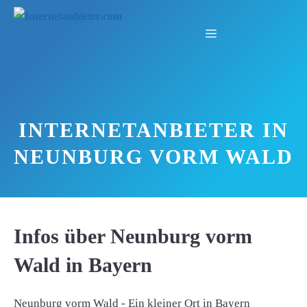
Zum
Inhalt
Menü
springen
INTERNETANBIETER IN
NEUNBURG VORM WALD
Infos über Neunburg vorm
Wald in Bayern
Neunburg vorm Wald - Ein kleiner Ort in Bayern