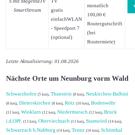
S mit MagentaTV
TV
monatlich
SmartStream
gratis
100,00 €
einfachWLAN
Routergutschrift
- Speedport 7
(bei
(optional)
Routermiete)
Letzte Aktualisierung: 01.08.2026
Nächste Orte um Neunburg vorm Wald
Schwarzhofen
,
Thanstein
,
Neukirchen-Balbini
(5 km)
(8 km)
,
Dieterskirchen
,
Rötz
,
Bodenwöhr
(8 km)
(8 km)
(10 km)
,
Winklarn
,
Niedermurach
,
Bruck
(11 km)
(12 km)
(12 km)
i.d.OPf.
,
Oberviechtach
,
Stamsried
,
(13 km)
(13 km)
(14 km)
Schwarzach b.Nabburg
,
Teunz
,
Schönthal
(14 km)
(16 km)