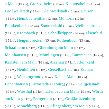
a.Main
,
Großostheim
,
Kleinostheim
,
(10 km)
(10 km)
(11 km)
Großwallstadt
,
Kleinwallstadt
,
Hausen
(11 km)
(11 km)
,
Heimbuchenthal
,
Mömbris
,
(11 km)
(12 km)
(12 km)
Blankenbach
,
Sommerkahl
,
Weibersbrunn
(12 km)
(13 km)
,
Krombach
,
Schöllkrippen
,
Elsenfeld
(13 km)
(13 km)
(14 km)
,
Heigenbrücken
,
Rothenbuch
,
(15 km)
(15 km)
(15 km)
Schaafheim
,
Obernburg am Main
,
(15 km)
(15 km)
Mainhausen
,
Mömlingen
,
Dammbach
,
(16 km)
(16 km)
(16 km)
Karlstein am Main
,
Alzenau
,
Kleinkahl
(16 km)
(17 km)
,
Neuhütten
,
Geiselbach
,
Eschau
(17 km)
(17 km)
(17 km)
,
Westerngrund
,
Kahl a.Main
,
(17 km)
(18 km)
(18 km)
Babenhausen (Darmstadt-Dieburg)
,
Seligenstadt
(18 km)
,
Wiesthal
,
Erlenbach am Main
,
Wörth
(19 km)
(19 km)
(19 km)
am Main
,
Freigericht
,
Großkrotzenburg
(20 km)
(20 km)
,
Mönchberg
,
Klingenberg am Main
,
(20 km)
(21 km)
(21 km)