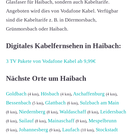
Glasfaser für Haibach, sondern auch Kabeltarife.
Angeboten wird dies von Vodafone Kabel. Verfügbar
sind die Kabeltarife z. B. in Dörrmorsbach,
Grünmorsbach oder Haibach.
Digitales Kabelfernsehen in Haibach:
3 TV Pakete von Vodafone Kabel ab 9,99€
Nächste Orte um Haibach
Goldbach
,
Hösbach
,
Aschaffenburg
,
(4 km)
(4 km)
(4 km)
Bessenbach
,
Glattbach
,
Sulzbach am Main
(5 km)
(6 km)
,
Niedernberg
,
Waldaschaff
,
Leidersbach
(8 km)
(8 km)
(8 km)
,
Sailauf
,
Mainaschaff
,
Mespelbrunn
(8 km)
(8 km)
(9 km)
,
Johannesberg
,
Laufach
,
Stockstadt
(9 km)
(9 km)
(10 km)