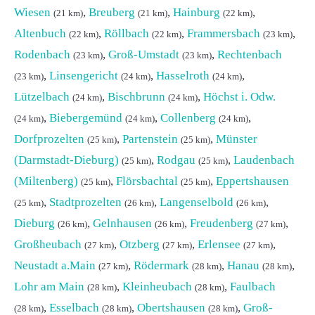
Wiesen
,
Breuberg
,
Hainburg
,
(21 km)
(21 km)
(22 km)
Altenbuch
,
Röllbach
,
Frammersbach
,
(22 km)
(22 km)
(23 km)
Rodenbach
,
Groß-Umstadt
,
Rechtenbach
(23 km)
(23 km)
,
Linsengericht
,
Hasselroth
,
(23 km)
(24 km)
(24 km)
Lützelbach
,
Bischbrunn
,
Höchst i. Odw.
(24 km)
(24 km)
,
Biebergemünd
,
Collenberg
,
(24 km)
(24 km)
(24 km)
Dorfprozelten
,
Partenstein
,
Münster
(25 km)
(25 km)
(Darmstadt-Dieburg)
,
Rodgau
,
Laudenbach
(25 km)
(25 km)
(Miltenberg)
,
Flörsbachtal
,
Eppertshausen
(25 km)
(25 km)
,
Stadtprozelten
,
Langenselbold
,
(25 km)
(26 km)
(26 km)
Dieburg
,
Gelnhausen
,
Freudenberg
,
(26 km)
(26 km)
(27 km)
Großheubach
,
Otzberg
,
Erlensee
,
(27 km)
(27 km)
(27 km)
Neustadt a.Main
,
Rödermark
,
Hanau
,
(27 km)
(28 km)
(28 km)
Lohr am Main
,
Kleinheubach
,
Faulbach
(28 km)
(28 km)
,
Esselbach
,
Obertshausen
,
Groß-
(28 km)
(28 km)
(28 km)