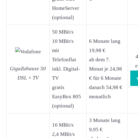
HomeServer
(optional)
50 MBit/s
10 MBit/s
6 Monate lang
mit
19,98 €
4
Telefonflat
ab dem 7.
e
GigaZuhause 50
inkl. Digital-
Monat je 24,98
DSL + TV
TV
€ für 6 Monate
gratis
danach 54,98 €
EasyBox 805
monatlich
(optional)
3 Monate lang
16 MBit/s
9,95 €
2,4 MBit/s