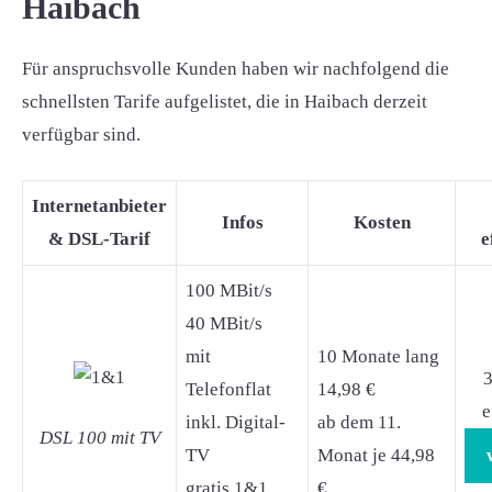
Haibach
Für anspruchsvolle Kunden haben wir nachfolgend die
schnellsten Tarife aufgelistet, die in Haibach derzeit
verfügbar sind.
Internetanbieter
Infos
Kosten
& DSL-Tarif
e
100 MBit/s
40 MBit/s
mit
10 Monate lang
3
Telefonflat
14,98 €
e
inkl. Digital-
ab dem 11.
DSL 100 mit TV
TV
Monat je 44,98
gratis 1&1
€