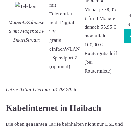
ab dem 4.
mit
Monat je 38,95
Telefonflat
4
€ für 3 Monate
MagentaZuhause
inkl. Digital-
e
danach 55,95 €
S mit MagentaTV
TV
monatlich
SmartStream
gratis
100,00 €
einfachWLAN
Routergutschrift
- Speedport 7
(bei
(optional)
Routermiete)
Letzte Aktualisierung: 01.08.2026
Kabelinternet in Haibach
Die oben genannten Tarife beinhalten nicht nur DSL und