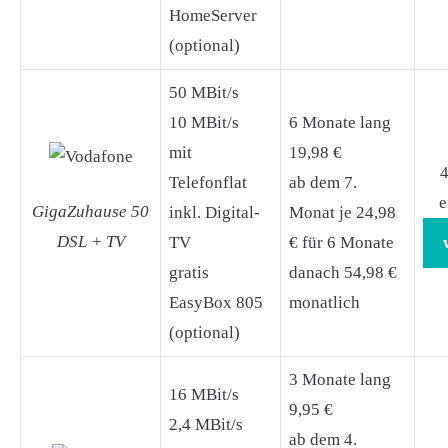
HomeServer
(optional)
50 MBit/s
10 MBit/s
6 Monate lang
mit
19,98 €
4
Telefonflat
ab dem 7.
e
GigaZuhause 50
inkl. Digital-
Monat je 24,98
DSL + TV
TV
€ für 6 Monate
gratis
danach 54,98 €
EasyBox 805
monatlich
(optional)
3 Monate lang
16 MBit/s
9,95 €
2,4 MBit/s
ab dem 4.