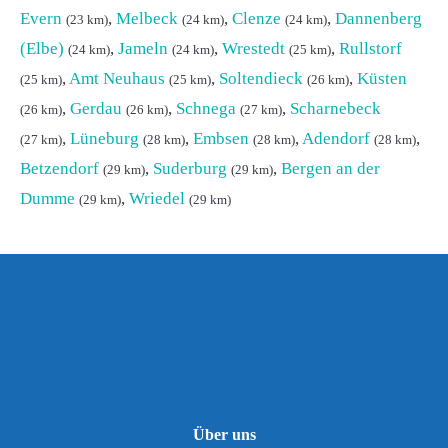
Evern
,
Melbeck
,
Clenze
,
Dannenberg
(23 km)
(24 km)
(24 km)
(Elbe)
,
Jameln
,
Wrestedt
,
Rullstorf
(24 km)
(24 km)
(25 km)
,
Amt Neuhaus
,
Soltendieck
,
Küsten
(25 km)
(25 km)
(26 km)
,
Gerdau
,
Schnega
,
Scharnebeck
(26 km)
(26 km)
(27 km)
,
Lüneburg
,
Embsen
,
Adendorf
,
(27 km)
(28 km)
(28 km)
(28 km)
Betzendorf
,
Suderburg
,
Bergen an der
(29 km)
(29 km)
Dumme
,
Wriedel
(29 km)
(29 km)
Über uns