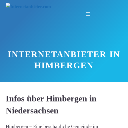
Zum
Inhalt
Menü
springen
INTERNETANBIETER IN
HIMBERGEN
Infos über Himbergen in
Niedersachsen
Himbergen – Eine beschauliche Gemeinde im