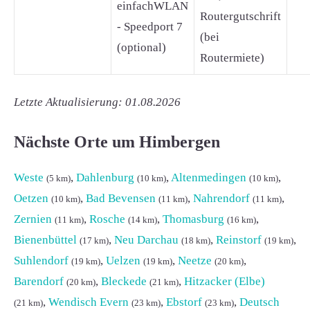
einfachWLAN
Routergutschrift
- Speedport 7
(bei
(optional)
Routermiete)
Letzte Aktualisierung: 01.08.2026
Nächste Orte um Himbergen
Weste
,
Dahlenburg
,
Altenmedingen
,
(5 km)
(10 km)
(10 km)
Oetzen
,
Bad Bevensen
,
Nahrendorf
,
(10 km)
(11 km)
(11 km)
Zernien
,
Rosche
,
Thomasburg
,
(11 km)
(14 km)
(16 km)
Bienenbüttel
,
Neu Darchau
,
Reinstorf
,
(17 km)
(18 km)
(19 km)
Suhlendorf
,
Uelzen
,
Neetze
,
(19 km)
(19 km)
(20 km)
Barendorf
,
Bleckede
,
Hitzacker (Elbe)
(20 km)
(21 km)
,
Wendisch Evern
,
Ebstorf
,
Deutsch
(21 km)
(23 km)
(23 km)