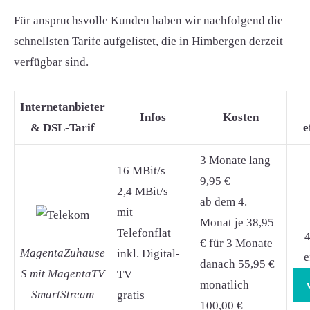
Für anspruchsvolle Kunden haben wir nachfolgend die
schnellsten Tarife aufgelistet, die in Himbergen derzeit
verfügbar sind.
Internetanbieter
Infos
Kosten
& DSL-Tarif
e
3 Monate lang
16 MBit/s
9,95 €
2,4 MBit/s
ab dem 4.
mit
Monat je 38,95
Telefonflat
4
€ für 3 Monate
MagentaZuhause
inkl. Digital-
e
danach 55,95 €
S mit MagentaTV
TV
monatlich
SmartStream
gratis
100,00 €