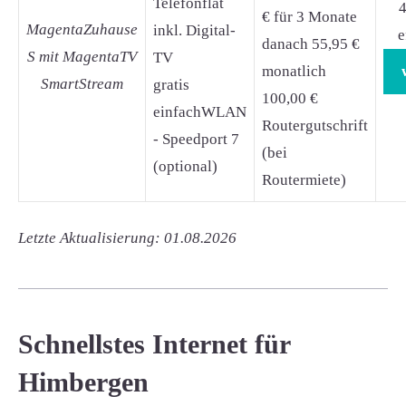
Telefonflat
4
€ für 3 Monate
MagentaZuhause
inkl. Digital-
e
danach 55,95 €
S mit MagentaTV
TV
monatlich
SmartStream
gratis
100,00 €
einfachWLAN
Routergutschrift
- Speedport 7
(bei
(optional)
Routermiete)
Letzte Aktualisierung: 01.08.2026
Schnellstes Internet für
Himbergen