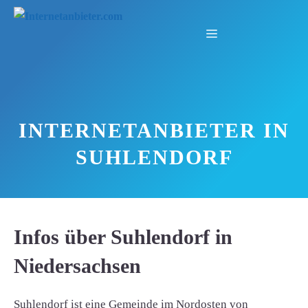
Zum
Inhalt
Menü
springen
INTERNETANBIETER IN
SUHLENDORF
Infos über Suhlendorf in
Niedersachsen
Suhlendorf ist eine Gemeinde im Nordosten von