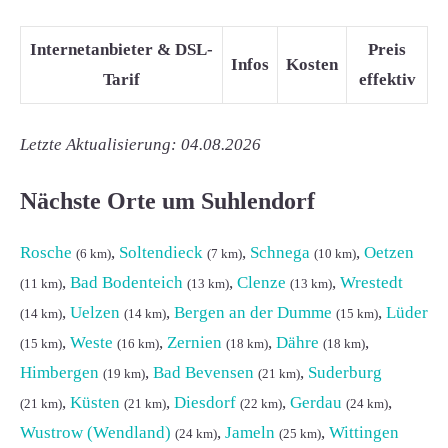
Internetanbieter & DSL-
Preis
Infos
Kosten
Tarif
effektiv
Letzte Aktualisierung: 04.08.2026
Nächste Orte um Suhlendorf
Rosche
,
Soltendieck
,
Schnega
,
Oetzen
(6 km)
(7 km)
(10 km)
,
Bad Bodenteich
,
Clenze
,
Wrestedt
(11 km)
(13 km)
(13 km)
,
Uelzen
,
Bergen an der Dumme
,
Lüder
(14 km)
(14 km)
(15 km)
,
Weste
,
Zernien
,
Dähre
,
(15 km)
(16 km)
(18 km)
(18 km)
Himbergen
,
Bad Bevensen
,
Suderburg
(19 km)
(21 km)
,
Küsten
,
Diesdorf
,
Gerdau
,
(21 km)
(21 km)
(22 km)
(24 km)
Wustrow (Wendland)
,
Jameln
,
Wittingen
(24 km)
(25 km)