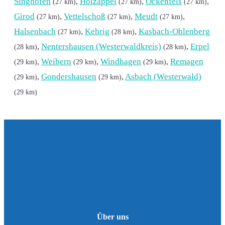
Singhofen
,
Holzappel
,
Ockenfels
,
(27 km)
(27 km)
(27 km)
Girod
,
Vettelschoß
,
Meudt
,
(27 km)
(27 km)
(27 km)
Halsenbach
,
Kehrig
,
Kasbach-Ohlenberg
(27 km)
(28 km)
,
Nentershausen (Westerwaldkreis)
,
Erpel
(28 km)
(28 km)
,
Weibern
,
Windhagen
,
Remagen
(29 km)
(29 km)
(29 km)
,
Gondershausen
,
Asbach (Westerwald)
(29 km)
(29 km)
(29 km)
Über uns