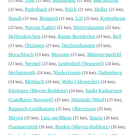
,
Thür
,
Montabaur
,
Bad Breisig
(21 km)
(21 km)
(21 km)
,
Puderbach
,
Polch
,
Holler
,
(21 km)
(21 km)
(21 km)
(21 km)
Staudt
,
Boppard
,
Löf
,
Kottenheim
(21 km)
(21 km)
(22 km)
,
Nassau (Lahn)
,
Nörtershausen
,
(22 km)
(22 km)
(22 km)
Helferskirchen
,
Kamp-Bornhofen
,
Bell
(23 km)
(23 km)
,
Ötzingen
,
Dachsenhausen
,
(23 km)
(23 km)
(23 km)
Herschbach
,
Maxsain
,
Münstermaifeld
(23 km)
(23 km)
,
Steimel
,
Leubsdorf (Neuwied)
,
(23 km)
(23 km)
(24 km)
Heiligenroth
,
Niederzissen
,
Dattenberg
(24 km)
(24 km)
,
Mertloch
,
Wehr (Ahrweiler)
,
(24 km)
(24 km)
(24 km)
Ettringen (Mayen-Koblenz)
,
Sankt Katharinen
(24 km)
(Landkreis Neuwied)
,
Neustadt (Wied)
,
(25 km)
(25 km)
Ruppach-Goldhausen
,
Oberzissen
,
(25 km)
(25 km)
Mayen
,
Linz am Rhein
,
Sinzig
,
(25 km)
(25 km)
(26 km)
Flammersfeld
,
Rieden (Mayen-Koblenz)
,
(26 km)
(26 km)