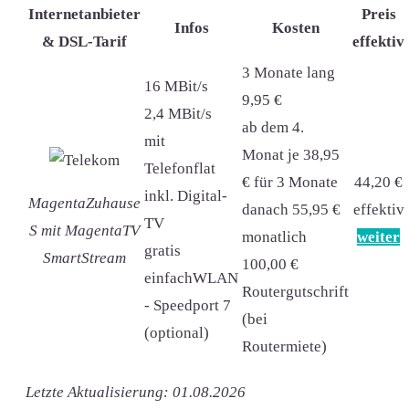
Internetanbieter
Preis
Infos
Kosten
& DSL-Tarif
effektiv
3 Monate lang
16 MBit/s
9,95 €
2,4 MBit/s
ab dem 4.
mit
Monat je 38,95
Telefonflat
€ für 3 Monate
44,20 €
inkl. Digital-
MagentaZuhause
danach 55,95 €
effektiv
TV
S mit MagentaTV
monatlich
weiter
gratis
SmartStream
100,00 €
einfachWLAN
Routergutschrift
- Speedport 7
(bei
(optional)
Routermiete)
Letzte Aktualisierung: 01.08.2026