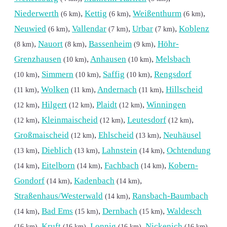
Niederwerth
,
Kettig
,
Weißenthurm
,
(6 km)
(6 km)
(6 km)
Neuwied
,
Vallendar
,
Urbar
,
Koblenz
(6 km)
(7 km)
(7 km)
,
Nauort
,
Bassenheim
,
Höhr-
(8 km)
(8 km)
(9 km)
Grenzhausen
,
Anhausen
,
Melsbach
(10 km)
(10 km)
,
Simmern
,
Saffig
,
Rengsdorf
(10 km)
(10 km)
(10 km)
,
Wolken
,
Andernach
,
Hillscheid
(11 km)
(11 km)
(11 km)
,
Hilgert
,
Plaidt
,
Winningen
(12 km)
(12 km)
(12 km)
,
Kleinmaischeid
,
Leutesdorf
,
(12 km)
(12 km)
(12 km)
Großmaischeid
,
Ehlscheid
,
Neuhäusel
(12 km)
(13 km)
,
Dieblich
,
Lahnstein
,
Ochtendung
(13 km)
(13 km)
(14 km)
,
Eitelborn
,
Fachbach
,
Kobern-
(14 km)
(14 km)
(14 km)
Gondorf
,
Kadenbach
,
(14 km)
(14 km)
Straßenhaus/Westerwald
,
Ransbach-Baumbach
(14 km)
,
Bad Ems
,
Dernbach
,
Waldesch
(14 km)
(15 km)
(15 km)
,
Kruft
,
Lonnig
,
Nickenich
,
(16 km)
(16 km)
(16 km)
(16 km)