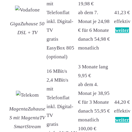
mit
19,98 €
Telefonflat
ab dem 7.
41,23 €
inkl. Digital-
Monat je 24,98
effektiv
GigaZuhause 50
TV
€ für 6 Monate
weiter
DSL + TV
gratis
danach 54,98 €
EasyBox 805
monatlich
(optional)
3 Monate lang
16 MBit/s
9,95 €
2,4 MBit/s
ab dem 4.
mit
Monat je 38,95
Telefonflat
€ für 3 Monate
44,20 €
inkl. Digital-
MagentaZuhause
danach 55,95 €
effektiv
TV
S mit MagentaTV
monatlich
weiter
gratis
SmartStream
100,00 €