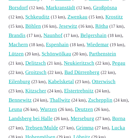
Borsdorf
,
Markranstädt
,
Großpösna
(12 km)
(12 km)
,
Schkeuditz
,
Zwenkau
,
Krostitz
(12 km)
(13 km)
(15 km)
,
Böhlen
,
Jesewitz
,
Rötha
,
(15 km)
(16 km)
(16 km)
(17 km)
Brandis
,
Naunhof
,
Belgershain
,
(17 km)
(17 km)
(18 km)
Machern
,
Espenhain
,
Wiedemar
,
(18 km)
(18 km)
(19 km)
Lützen
,
Schönwölkau
,
Parthenstein
(20 km)
(20 km)
,
Delitzsch
,
Neukieritzsch
,
Pegau
(21 km)
(21 km)
(22 km)
,
Groitzsch
,
Bad Dürrenberg
,
(22 km)
(22 km)
(22 km)
Eilenburg
,
Kabelsketal
,
Otterwisch
(23 km)
(23 km)
,
Kitzscher
,
Elstertrebnitz
,
(23 km)
(24 km)
(24 km)
Bennewitz
,
Thallwitz
,
Zschepplin
,
(24 km)
(24 km)
(24 km)
Leuna
,
Wurzen
,
Deutzen
,
(26 km)
(26 km)
(26 km)
Landsberg bei Halle
,
Merseburg
,
Borna
(26 km)
(27 km)
,
Trebsen/Mulde
,
Grimma
,
Lucka
(27 km)
(27 km)
(27 km)
,
Hohenmölsen
,
Löbnitz
,
(28 km)
(29 km)
(29 km)