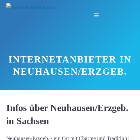
Zum
Inhalt
Menü
springen
INTERNETANBIETER IN
NEUHAUSEN/ERZGEB.
Infos über Neuhausen/Erzgeb.
in Sachsen
Neuhausen/Erzgeb. - ein Ort mit Charme und Tradition!