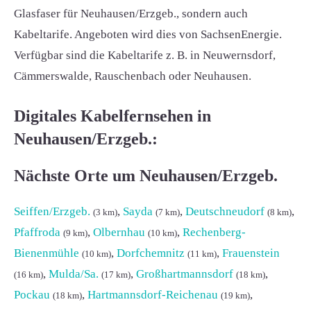
Glasfaser für Neuhausen/Erzgeb., sondern auch
Kabeltarife. Angeboten wird dies von SachsenEnergie.
Verfügbar sind die Kabeltarife z. B. in Neuwernsdorf,
Cämmerswalde, Rauschenbach oder Neuhausen.
Digitales Kabelfernsehen in
Neuhausen/Erzgeb.:
Nächste Orte um Neuhausen/Erzgeb.
Seiffen/Erzgeb.
,
Sayda
,
Deutschneudorf
,
(3 km)
(7 km)
(8 km)
Pfaffroda
,
Olbernhau
,
Rechenberg-
(9 km)
(10 km)
Bienenmühle
,
Dorfchemnitz
,
Frauenstein
(10 km)
(11 km)
,
Mulda/Sa.
,
Großhartmannsdorf
,
(16 km)
(17 km)
(18 km)
Pockau
,
Hartmannsdorf-Reichenau
,
(18 km)
(19 km)