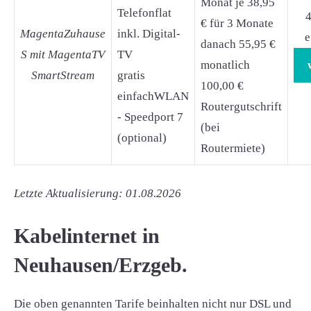
Monat je 38,95
Telefonflat
4
€ für 3 Monate
MagentaZuhause
inkl. Digital-
e
danach 55,95 €
S mit MagentaTV
TV
monatlich
SmartStream
gratis
100,00 €
einfachWLAN
Routergutschrift
- Speedport 7
(bei
(optional)
Routermiete)
Letzte Aktualisierung: 01.08.2026
Kabelinternet in
Neuhausen/Erzgeb.
Die oben genannten Tarife beinhalten nicht nur DSL und