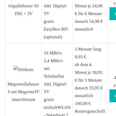
e
GigaZuhause 50
inkl. Digital-
Monat je 24,98
DSL + TV
TV
€ für 6 Monate
gratis
danach 54,98 €
EasyBox 805
monatlich
(optional)
3 Monate lang
16 MBit/s
9,95 €
2,4 MBit/s
ab dem 4.
mit
Monat je 38,95
Telefonflat
4
€ für 3 Monate
MagentaZuhause
inkl. Digital-
e
danach 55,95 €
S mit MagentaTV
TV
monatlich
SmartStream
gratis
100,00 €
einfachWLAN
Routergutschrift
- Speedport 7