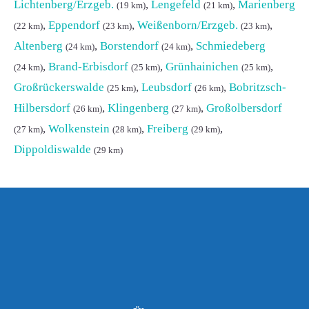
Lichtenberg/Erzgeb.
,
Lengefeld
,
Marienberg
(19 km)
(21 km)
,
Eppendorf
,
Weißenborn/Erzgeb.
,
(22 km)
(23 km)
(23 km)
Altenberg
,
Borstendorf
,
Schmiedeberg
(24 km)
(24 km)
,
Brand-Erbisdorf
,
Grünhainichen
,
(24 km)
(25 km)
(25 km)
Großrückerswalde
,
Leubsdorf
,
Bobritzsch-
(25 km)
(26 km)
Hilbersdorf
,
Klingenberg
,
Großolbersdorf
(26 km)
(27 km)
,
Wolkenstein
,
Freiberg
,
(27 km)
(28 km)
(29 km)
Dippoldiswalde
(29 km)