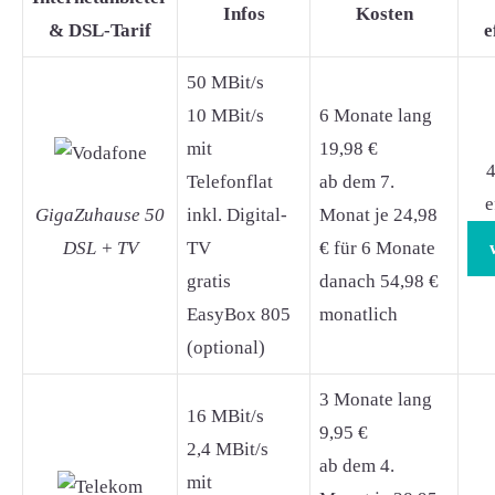
Infos
Kosten
& DSL-Tarif
e
50 MBit/s
10 MBit/s
6 Monate lang
mit
19,98 €
4
Telefonflat
ab dem 7.
e
GigaZuhause 50
inkl. Digital-
Monat je 24,98
DSL + TV
TV
€ für 6 Monate
gratis
danach 54,98 €
EasyBox 805
monatlich
(optional)
3 Monate lang
16 MBit/s
9,95 €
2,4 MBit/s
ab dem 4.
mit