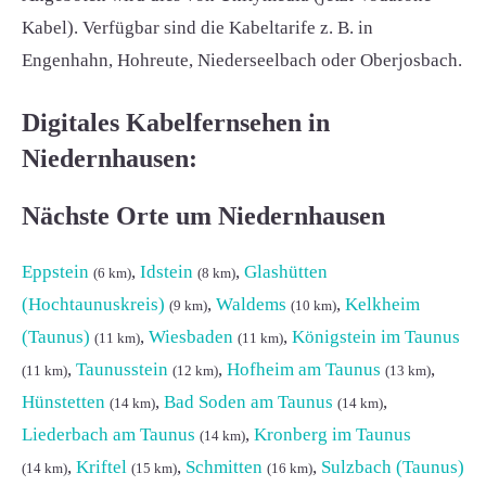
Kabel). Verfügbar sind die Kabeltarife z. B. in
Engenhahn, Hohreute, Niederseelbach oder Oberjosbach.
Digitales Kabelfernsehen in
Niedernhausen:
Nächste Orte um Niedernhausen
Eppstein
,
Idstein
,
Glashütten
(6 km)
(8 km)
(Hochtaunuskreis)
,
Waldems
,
Kelkheim
(9 km)
(10 km)
(Taunus)
,
Wiesbaden
,
Königstein im Taunus
(11 km)
(11 km)
,
Taunusstein
,
Hofheim am Taunus
,
(11 km)
(12 km)
(13 km)
Hünstetten
,
Bad Soden am Taunus
,
(14 km)
(14 km)
Liederbach am Taunus
,
Kronberg im Taunus
(14 km)
,
Kriftel
,
Schmitten
,
Sulzbach (Taunus)
(14 km)
(15 km)
(16 km)