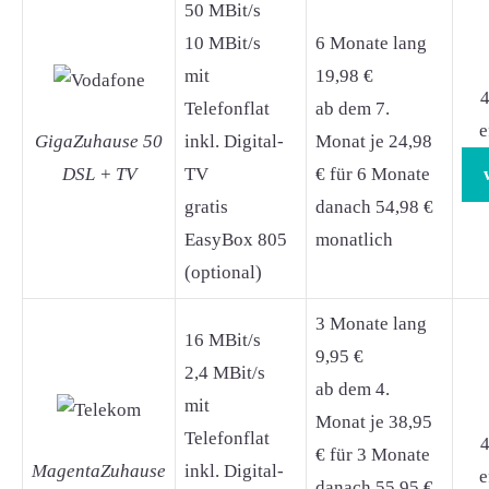
50 MBit/s
10 MBit/s
6 Monate lang
mit
19,98 €
4
Telefonflat
ab dem 7.
e
GigaZuhause 50
inkl. Digital-
Monat je 24,98
DSL + TV
TV
€ für 6 Monate
gratis
danach 54,98 €
EasyBox 805
monatlich
(optional)
3 Monate lang
16 MBit/s
9,95 €
2,4 MBit/s
ab dem 4.
mit
Monat je 38,95
Telefonflat
4
€ für 3 Monate
MagentaZuhause
inkl. Digital-
e
danach 55,95 €