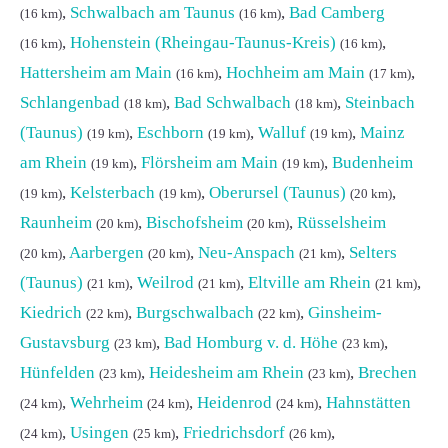
,
Schwalbach am Taunus
,
Bad Camberg
(16 km)
(16 km)
,
Hohenstein (Rheingau-Taunus-Kreis)
,
(16 km)
(16 km)
Hattersheim am Main
,
Hochheim am Main
,
(16 km)
(17 km)
Schlangenbad
,
Bad Schwalbach
,
Steinbach
(18 km)
(18 km)
(Taunus)
,
Eschborn
,
Walluf
,
Mainz
(19 km)
(19 km)
(19 km)
am Rhein
,
Flörsheim am Main
,
Budenheim
(19 km)
(19 km)
,
Kelsterbach
,
Oberursel (Taunus)
,
(19 km)
(19 km)
(20 km)
Raunheim
,
Bischofsheim
,
Rüsselsheim
(20 km)
(20 km)
,
Aarbergen
,
Neu-Anspach
,
Selters
(20 km)
(20 km)
(21 km)
(Taunus)
,
Weilrod
,
Eltville am Rhein
,
(21 km)
(21 km)
(21 km)
Kiedrich
,
Burgschwalbach
,
Ginsheim-
(22 km)
(22 km)
Gustavsburg
,
Bad Homburg v. d. Höhe
,
(23 km)
(23 km)
Hünfelden
,
Heidesheim am Rhein
,
Brechen
(23 km)
(23 km)
,
Wehrheim
,
Heidenrod
,
Hahnstätten
(24 km)
(24 km)
(24 km)
,
Usingen
,
Friedrichsdorf
,
(24 km)
(25 km)
(26 km)