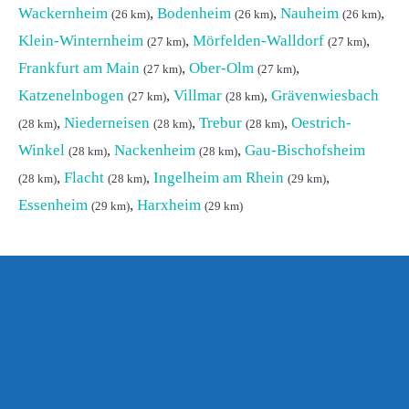
Wackernheim
,
Bodenheim
,
Nauheim
,
(26 km)
(26 km)
(26 km)
Klein-Winternheim
,
Mörfelden-Walldorf
,
(27 km)
(27 km)
Frankfurt am Main
,
Ober-Olm
,
(27 km)
(27 km)
Katzenelnbogen
,
Villmar
,
Grävenwiesbach
(27 km)
(28 km)
,
Niederneisen
,
Trebur
,
Oestrich-
(28 km)
(28 km)
(28 km)
Winkel
,
Nackenheim
,
Gau-Bischofsheim
(28 km)
(28 km)
,
Flacht
,
Ingelheim am Rhein
,
(28 km)
(28 km)
(29 km)
Essenheim
,
Harxheim
(29 km)
(29 km)