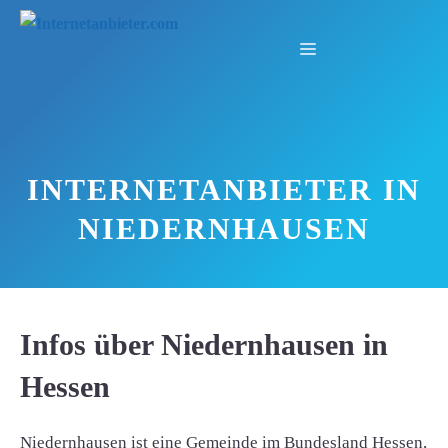
Zum
Inhalt
Menü
springen
INTERNETANBIETER IN
NIEDERNHAUSEN
Infos über Niedernhausen in
Hessen
Niedernhausen ist eine Gemeinde im Bundesland Hessen,