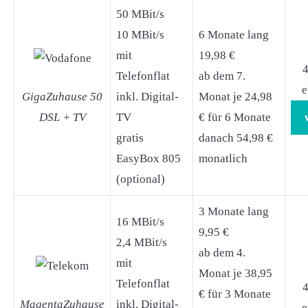
50 MBit/s
10 MBit/s
6 Monate lang
mit
19,98 €
4
Telefonflat
ab dem 7.
e
GigaZuhause 50
inkl. Digital-
Monat je 24,98
DSL + TV
TV
€ für 6 Monate
gratis
danach 54,98 €
EasyBox 805
monatlich
(optional)
3 Monate lang
16 MBit/s
9,95 €
2,4 MBit/s
ab dem 4.
mit
Monat je 38,95
Telefonflat
4
€ für 3 Monate
MagentaZuhause
inkl. Digital-
e