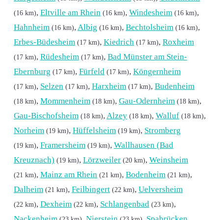
,
Eltville am Rhein
,
Windesheim
,
(16 km)
(16 km)
(16 km)
Hahnheim
,
Albig
,
Bechtolsheim
,
(16 km)
(16 km)
(16 km)
Erbes-Büdesheim
,
Kiedrich
,
Roxheim
(17 km)
(17 km)
,
Rüdesheim
,
Bad Münster am Stein-
(17 km)
(17 km)
Ebernburg
,
Fürfeld
,
Köngernheim
(17 km)
(17 km)
,
Selzen
,
Harxheim
,
Budenheim
(17 km)
(17 km)
(17 km)
,
Mommenheim
,
Gau-Odernheim
,
(18 km)
(18 km)
(18 km)
Gau-Bischofsheim
,
Alzey
,
Walluf
,
(18 km)
(18 km)
(18 km)
Norheim
,
Hüffelsheim
,
Stromberg
(19 km)
(19 km)
,
Framersheim
,
Wallhausen (Bad
(19 km)
(19 km)
Kreuznach)
,
Lörzweiler
,
Weinsheim
(19 km)
(20 km)
,
Mainz am Rhein
,
Bodenheim
,
(21 km)
(21 km)
(21 km)
Dalheim
,
Feilbingert
,
Uelversheim
(21 km)
(22 km)
,
Dexheim
,
Schlangenbad
,
(22 km)
(22 km)
(23 km)
Nackenheim
,
Nierstein
,
Spabrücken
(23 km)
(23 km)