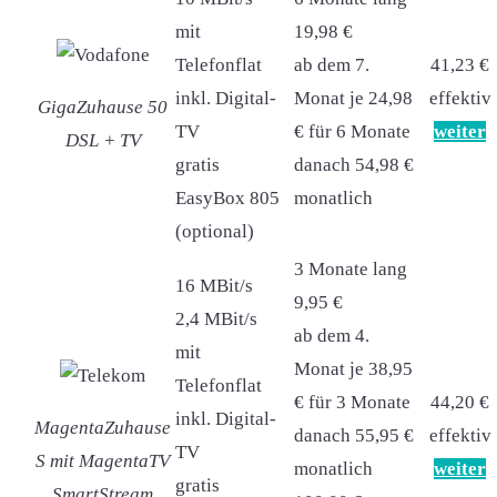
mit
19,98 €
Telefonflat
ab dem 7.
41,23 €
inkl. Digital-
Monat je 24,98
effektiv
GigaZuhause 50
TV
€ für 6 Monate
weiter
DSL + TV
gratis
danach 54,98 €
EasyBox 805
monatlich
(optional)
3 Monate lang
16 MBit/s
9,95 €
2,4 MBit/s
ab dem 4.
mit
Monat je 38,95
Telefonflat
€ für 3 Monate
44,20 €
inkl. Digital-
MagentaZuhause
danach 55,95 €
effektiv
TV
S mit MagentaTV
monatlich
weiter
gratis
SmartStream