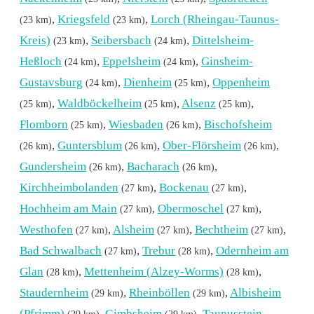
,
Kriegsfeld
,
Lorch (Rheingau-Taunus-
(23 km)
(23 km)
Kreis)
,
Seibersbach
,
Dittelsheim-
(23 km)
(24 km)
Heßloch
,
Eppelsheim
,
Ginsheim-
(24 km)
(24 km)
Gustavsburg
,
Dienheim
,
Oppenheim
(24 km)
(25 km)
,
Waldböckelheim
,
Alsenz
,
(25 km)
(25 km)
(25 km)
Flomborn
,
Wiesbaden
,
Bischofsheim
(25 km)
(26 km)
,
Guntersblum
,
Ober-Flörsheim
,
(26 km)
(26 km)
(26 km)
Gundersheim
,
Bacharach
,
(26 km)
(26 km)
Kirchheimbolanden
,
Bockenau
,
(27 km)
(27 km)
Hochheim am Main
,
Obermoschel
,
(27 km)
(27 km)
Westhofen
,
Alsheim
,
Bechtheim
,
(27 km)
(27 km)
(27 km)
Bad Schwalbach
,
Trebur
,
Odernheim am
(27 km)
(28 km)
Glan
,
Mettenheim (Alzey-Worms)
,
(28 km)
(28 km)
Staudernheim
,
Rheinböllen
,
Albisheim
(29 km)
(29 km)
(Pfrimm)
,
Gimbsheim
,
Taunusstein
(29 km)
(29 km)