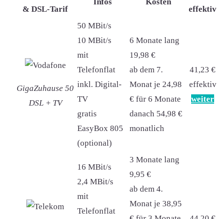
Infos
Kosten
& DSL-Tarif
effektiv
50 MBit/s
10 MBit/s
6 Monate lang
mit
19,98 €
Telefonflat
ab dem 7.
41,23 €
inkl. Digital-
Monat je 24,98
effektiv
GigaZuhause 50
TV
€ für 6 Monate
weiter
DSL + TV
gratis
danach 54,98 €
EasyBox 805
monatlich
(optional)
3 Monate lang
16 MBit/s
9,95 €
2,4 MBit/s
ab dem 4.
mit
Monat je 38,95
Telefonflat
€ für 3 Monate
44,20 €