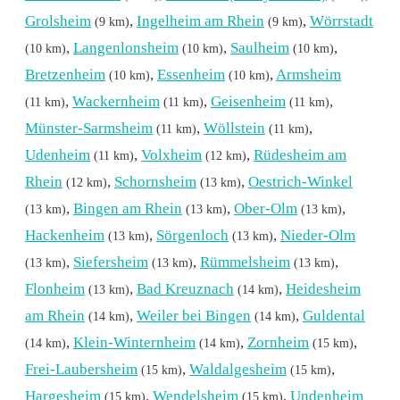
Grolsheim
,
Ingelheim am Rhein
,
Wörrstadt
(9 km)
(9 km)
,
Langenlonsheim
,
Saulheim
,
(10 km)
(10 km)
(10 km)
Bretzenheim
,
Essenheim
,
Armsheim
(10 km)
(10 km)
,
Wackernheim
,
Geisenheim
,
(11 km)
(11 km)
(11 km)
Münster-Sarmsheim
,
Wöllstein
,
(11 km)
(11 km)
Udenheim
,
Volxheim
,
Rüdesheim am
(11 km)
(12 km)
Rhein
,
Schornsheim
,
Oestrich-Winkel
(12 km)
(13 km)
,
Bingen am Rhein
,
Ober-Olm
,
(13 km)
(13 km)
(13 km)
Hackenheim
,
Sörgenloch
,
Nieder-Olm
(13 km)
(13 km)
,
Siefersheim
,
Rümmelsheim
,
(13 km)
(13 km)
(13 km)
Flonheim
,
Bad Kreuznach
,
Heidesheim
(13 km)
(14 km)
am Rhein
,
Weiler bei Bingen
,
Guldental
(14 km)
(14 km)
,
Klein-Winternheim
,
Zornheim
,
(14 km)
(14 km)
(15 km)
Frei-Laubersheim
,
Waldalgesheim
,
(15 km)
(15 km)
Hargesheim
,
Wendelsheim
,
Undenheim
(15 km)
(15 km)