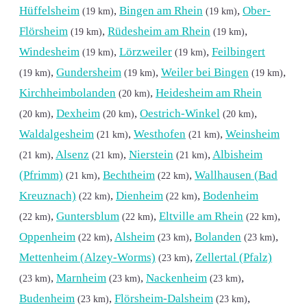
Hüffelsheim
,
Bingen am Rhein
,
Ober-
(19 km)
(19 km)
Flörsheim
,
Rüdesheim am Rhein
,
(19 km)
(19 km)
Windesheim
,
Lörzweiler
,
Feilbingert
(19 km)
(19 km)
,
Gundersheim
,
Weiler bei Bingen
,
(19 km)
(19 km)
(19 km)
Kirchheimbolanden
,
Heidesheim am Rhein
(20 km)
,
Dexheim
,
Oestrich-Winkel
,
(20 km)
(20 km)
(20 km)
Waldalgesheim
,
Westhofen
,
Weinsheim
(21 km)
(21 km)
,
Alsenz
,
Nierstein
,
Albisheim
(21 km)
(21 km)
(21 km)
(Pfrimm)
,
Bechtheim
,
Wallhausen (Bad
(21 km)
(22 km)
Kreuznach)
,
Dienheim
,
Bodenheim
(22 km)
(22 km)
,
Guntersblum
,
Eltville am Rhein
,
(22 km)
(22 km)
(22 km)
Oppenheim
,
Alsheim
,
Bolanden
,
(22 km)
(23 km)
(23 km)
Mettenheim (Alzey-Worms)
,
Zellertal (Pfalz)
(23 km)
,
Marnheim
,
Nackenheim
,
(23 km)
(23 km)
(23 km)
Budenheim
,
Flörsheim-Dalsheim
,
(23 km)
(23 km)