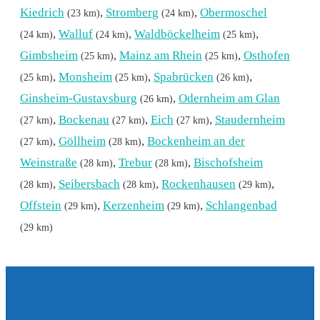
Kiedrich
,
Stromberg
,
Obermoschel
(23 km)
(24 km)
,
Walluf
,
Waldböckelheim
,
(24 km)
(24 km)
(25 km)
Gimbsheim
,
Mainz am Rhein
,
Osthofen
(25 km)
(25 km)
,
Monsheim
,
Spabrücken
,
(25 km)
(25 km)
(26 km)
Ginsheim-Gustavsburg
,
Odernheim am Glan
(26 km)
,
Bockenau
,
Eich
,
Staudernheim
(27 km)
(27 km)
(27 km)
,
Göllheim
,
Bockenheim an der
(27 km)
(28 km)
Weinstraße
,
Trebur
,
Bischofsheim
(28 km)
(28 km)
,
Seibersbach
,
Rockenhausen
,
(28 km)
(28 km)
(29 km)
Offstein
,
Kerzenheim
,
Schlangenbad
(29 km)
(29 km)
(29 km)