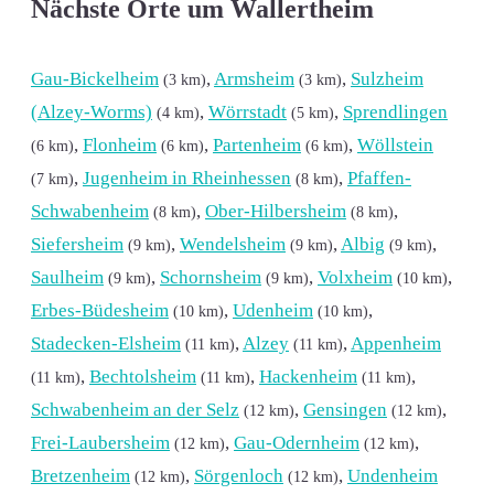
Nächste Orte um Wallertheim
Gau-Bickelheim
,
Armsheim
,
Sulzheim
(3 km)
(3 km)
(Alzey-Worms)
,
Wörrstadt
,
Sprendlingen
(4 km)
(5 km)
,
Flonheim
,
Partenheim
,
Wöllstein
(6 km)
(6 km)
(6 km)
,
Jugenheim in Rheinhessen
,
Pfaffen-
(7 km)
(8 km)
Schwabenheim
,
Ober-Hilbersheim
,
(8 km)
(8 km)
Siefersheim
,
Wendelsheim
,
Albig
,
(9 km)
(9 km)
(9 km)
Saulheim
,
Schornsheim
,
Volxheim
,
(9 km)
(9 km)
(10 km)
Erbes-Büdesheim
,
Udenheim
,
(10 km)
(10 km)
Stadecken-Elsheim
,
Alzey
,
Appenheim
(11 km)
(11 km)
,
Bechtolsheim
,
Hackenheim
,
(11 km)
(11 km)
(11 km)
Schwabenheim an der Selz
,
Gensingen
,
(12 km)
(12 km)
Frei-Laubersheim
,
Gau-Odernheim
,
(12 km)
(12 km)
Bretzenheim
,
Sörgenloch
,
Undenheim
(12 km)
(12 km)