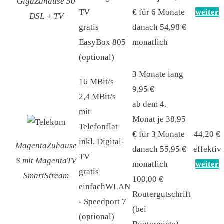
GigaZuhause 50
TV
€ für 6 Monate
weiter
DSL + TV
gratis
danach 54,98 €
EasyBox 805
monatlich
(optional)
3 Monate lang
16 MBit/s
9,95 €
2,4 MBit/s
ab dem 4.
mit
Monat je 38,95
Telefonflat
€ für 3 Monate
44,20 €
inkl. Digital-
MagentaZuhause
danach 55,95 €
effektiv
TV
S mit MagentaTV
monatlich
weiter
gratis
SmartStream
100,00 €
einfachWLAN
Routergutschrift
- Speedport 7
(bei
(optional)