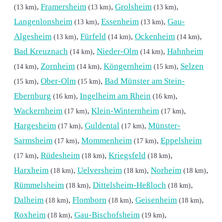
,
Framersheim
,
Grolsheim
,
(13 km)
(13 km)
(13 km)
Langenlonsheim
,
Essenheim
,
Gau-
(13 km)
(13 km)
Algesheim
,
Fürfeld
,
Ockenheim
,
(13 km)
(14 km)
(14 km)
Bad Kreuznach
,
Nieder-Olm
,
Hahnheim
(14 km)
(14 km)
,
Zornheim
,
Köngernheim
,
Selzen
(14 km)
(14 km)
(15 km)
,
Ober-Olm
,
Bad Münster am Stein-
(15 km)
(15 km)
Ebernburg
,
Ingelheim am Rhein
,
(16 km)
(16 km)
Wackernheim
,
Klein-Winternheim
,
(17 km)
(17 km)
Hargesheim
,
Guldental
,
Münster-
(17 km)
(17 km)
Sarmsheim
,
Mommenheim
,
Eppelsheim
(17 km)
(17 km)
,
Rüdesheim
,
Kriegsfeld
,
(17 km)
(18 km)
(18 km)
Harxheim
,
Uelversheim
,
Norheim
,
(18 km)
(18 km)
(18 km)
Rümmelsheim
,
Dittelsheim-Heßloch
,
(18 km)
(18 km)
Dalheim
,
Flomborn
,
Geisenheim
,
(18 km)
(18 km)
(18 km)
Roxheim
,
Gau-Bischofsheim
,
(18 km)
(19 km)