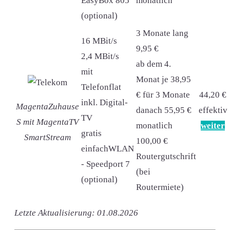
EasyBox 805
monatlich
(optional)
3 Monate lang
16 MBit/s
9,95 €
2,4 MBit/s
ab dem 4.
mit
Monat je 38,95
Telefonflat
€ für 3 Monate
44,20 €
inkl. Digital-
MagentaZuhause
danach 55,95 €
effektiv
TV
S mit MagentaTV
monatlich
weiter
gratis
SmartStream
100,00 €
einfachWLAN
Routergutschrift
- Speedport 7
(bei
(optional)
Routermiete)
Letzte Aktualisierung: 01.08.2026