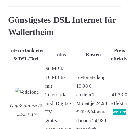
Günstigstes DSL Internet für
Wallertheim
Internetanbieter
Preis
Infos
Kosten
& DSL-Tarif
effektiv
50 MBit/s
10 MBit/s
6 Monate lang
mit
19,98 €
Telefonflat
ab dem 7.
41,23 €
inkl. Digital-
Monat je 24,98
effektiv
GigaZuhause 50
TV
€ für 6 Monate
weiter
DSL + TV
gratis
danach 54,98 €