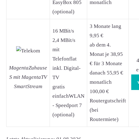
EasyBox 805
monatlich
(optional)
3 Monate lang
16 MBit/s
9,95 €
2,4 MBit/s
ab dem 4.
mit
Monat je 38,95
Telefonflat
4
€ für 3 Monate
MagentaZuhause
inkl. Digital-
e
danach 55,95 €
S mit MagentaTV
TV
monatlich
SmartStream
gratis
100,00 €
einfachWLAN
Routergutschrift
- Speedport 7
(bei
(optional)
Routermiete)