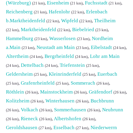
(Würzburg)
,
Eisenheim
,
Fuchsstadt
,
(21 km)
(21 km)
(21 km)
Reichenberg
,
Hafenlohr
,
Erlenbach
(21 km)
(22 km)
b.Marktheidenfeld
,
Wipfeld
,
Theilheim
(22 km)
(22 km)
,
Marktheidenfeld
,
Biebelried
,
(22 km)
(22 km)
(23 km)
Hammelburg
,
Wasserlosen
,
Nordheim
(23 km)
(23 km)
a.Main
,
Neustadt am Main
,
Eibelstadt
,
(23 km)
(23 km)
(24 km)
Altertheim
,
Bergrheinfeld
,
Lohr am Main
(24 km)
(24 km)
,
Dettelbach
,
Triefenstein
,
(24 km)
(24 km)
(25 km)
Geldersheim
,
Kleinrinderfeld
,
Euerbach
(25 km)
(25 km)
,
Grafenrheinfeld
,
Sommerach
,
(25 km)
(25 km)
(26 km)
Röthlein
,
Mainstockheim
,
Gräfendorf
,
(26 km)
(26 km)
(26 km)
Kolitzheim
,
Winterhausen
,
Buchbrunn
(26 km)
(26 km)
,
Volkach
,
Sommerhausen
,
Neubrunn
(26 km)
(26 km)
(26 km)
,
Rieneck
,
Albertshofen
,
(26 km)
(26 km)
(26 km)
Geroldshausen
,
Esselbach
,
Niederwerrn
(27 km)
(27 km)