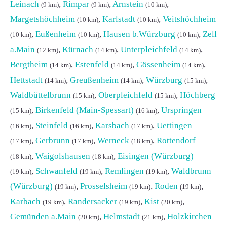
Leinach
,
Rimpar
,
Arnstein
,
(9 km)
(9 km)
(10 km)
Margetshöchheim
,
Karlstadt
,
Veitshöchheim
(10 km)
(10 km)
,
Eußenheim
,
Hausen b.Würzburg
,
Zell
(10 km)
(10 km)
(10 km)
a.Main
,
Kürnach
,
Unterpleichfeld
,
(12 km)
(14 km)
(14 km)
Bergtheim
,
Estenfeld
,
Gössenheim
,
(14 km)
(14 km)
(14 km)
Hettstadt
,
Greußenheim
,
Würzburg
,
(14 km)
(14 km)
(15 km)
Waldbüttelbrunn
,
Oberpleichfeld
,
Höchberg
(15 km)
(15 km)
,
Birkenfeld (Main-Spessart)
,
Urspringen
(15 km)
(16 km)
,
Steinfeld
,
Karsbach
,
Uettingen
(16 km)
(16 km)
(17 km)
,
Gerbrunn
,
Werneck
,
Rottendorf
(17 km)
(17 km)
(18 km)
,
Waigolshausen
,
Eisingen (Würzburg)
(18 km)
(18 km)
,
Schwanfeld
,
Remlingen
,
Waldbrunn
(19 km)
(19 km)
(19 km)
(Würzburg)
,
Prosselsheim
,
Roden
,
(19 km)
(19 km)
(19 km)
Karbach
,
Randersacker
,
Kist
,
(19 km)
(19 km)
(20 km)
Gemünden a.Main
,
Helmstadt
,
Holzkirchen
(20 km)
(21 km)