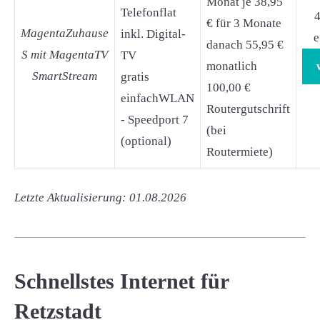
Monat je 38,95
Telefonflat
4
€ für 3 Monate
MagentaZuhause
inkl. Digital-
e
danach 55,95 €
S mit MagentaTV
TV
monatlich
SmartStream
gratis
100,00 €
einfachWLAN
Routergutschrift
- Speedport 7
(bei
(optional)
Routermiete)
Letzte Aktualisierung: 01.08.2026
Schnellstes Internet für
Retzstadt