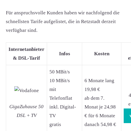
Für anspruchsvolle Kunden haben wir nachfolgend die
schnellsten Tarife aufgelistet, die in Retzstadt derzeit
verfügbar sind.
Internetanbieter
Infos
Kosten
& DSL-Tarif
e
50 MBit/s
10 MBit/s
6 Monate lang
mit
19,98 €
4
Telefonflat
ab dem 7.
e
GigaZuhause 50
inkl. Digital-
Monat je 24,98
DSL + TV
TV
€ für 6 Monate
gratis
danach 54,98 €