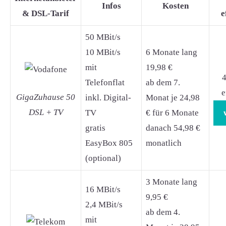
Infos
Kosten
& DSL-Tarif
e
50 MBit/s
10 MBit/s
6 Monate lang
mit
19,98 €
4
Telefonflat
ab dem 7.
e
GigaZuhause 50
inkl. Digital-
Monat je 24,98
DSL + TV
TV
€ für 6 Monate
gratis
danach 54,98 €
EasyBox 805
monatlich
(optional)
3 Monate lang
16 MBit/s
9,95 €
2,4 MBit/s
ab dem 4.
mit