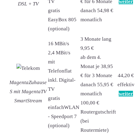
TV
€ für 6 Monate
weiter
DSL + TV
gratis
danach 54,98 €
EasyBox 805
monatlich
(optional)
3 Monate lang
16 MBit/s
9,95 €
2,4 MBit/s
ab dem 4.
mit
Monat je 38,95
Telefonflat
€ für 3 Monate
44,20 €
inkl. Digital-
MagentaZuhause
danach 55,95 €
effektiv
TV
S mit MagentaTV
monatlich
weiter
gratis
SmartStream
100,00 €
einfachWLAN
Routergutschrift
- Speedport 7
(bei
(optional)
Routermiete)