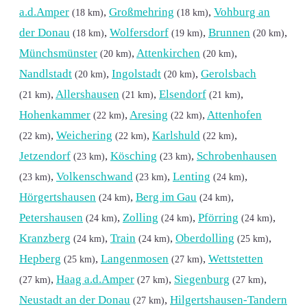
a.d.Amper
,
Großmehring
,
Vohburg an
(18 km)
(18 km)
der Donau
,
Wolfersdorf
,
Brunnen
,
(18 km)
(19 km)
(20 km)
Münchsmünster
,
Attenkirchen
,
(20 km)
(20 km)
Nandlstadt
,
Ingolstadt
,
Gerolsbach
(20 km)
(20 km)
,
Allershausen
,
Elsendorf
,
(21 km)
(21 km)
(21 km)
Hohenkammer
,
Aresing
,
Attenhofen
(22 km)
(22 km)
,
Weichering
,
Karlshuld
,
(22 km)
(22 km)
(22 km)
Jetzendorf
,
Kösching
,
Schrobenhausen
(23 km)
(23 km)
,
Volkenschwand
,
Lenting
,
(23 km)
(23 km)
(24 km)
Hörgertshausen
,
Berg im Gau
,
(24 km)
(24 km)
Petershausen
,
Zolling
,
Pförring
,
(24 km)
(24 km)
(24 km)
Kranzberg
,
Train
,
Oberdolling
,
(24 km)
(24 km)
(25 km)
Hepberg
,
Langenmosen
,
Wettstetten
(25 km)
(27 km)
,
Haag a.d.Amper
,
Siegenburg
,
(27 km)
(27 km)
(27 km)
Neustadt an der Donau
,
Hilgertshausen-Tandern
(27 km)