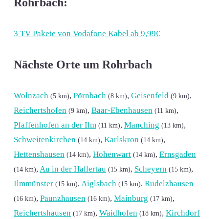
Rohrbach:
3 TV Pakete von Vodafone Kabel ab 9,99€
Nächste Orte um Rohrbach
Wolnzach
,
Pörnbach
,
Geisenfeld
,
(5 km)
(8 km)
(9 km)
Reichertshofen
,
Baar-Ebenhausen
,
(9 km)
(11 km)
Pfaffenhofen an der Ilm
,
Manching
,
(11 km)
(13 km)
Schweitenkirchen
,
Karlskron
,
(14 km)
(14 km)
Hettenshausen
,
Hohenwart
,
Ernsgaden
(14 km)
(14 km)
,
Au in der Hallertau
,
Scheyern
,
(14 km)
(15 km)
(15 km)
Ilmmünster
,
Aiglsbach
,
Rudelzhausen
(15 km)
(15 km)
,
Paunzhausen
,
Mainburg
,
(16 km)
(16 km)
(17 km)
Reichertshausen
,
Waidhofen
,
Kirchdorf
(17 km)
(18 km)