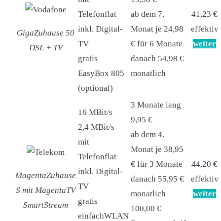
Telefonflat
ab dem 7.
41,23 €
inkl. Digital-
Monat je 24,98
effektiv
GigaZuhause 50
TV
€ für 6 Monate
weiter
DSL + TV
gratis
danach 54,98 €
EasyBox 805
monatlich
(optional)
3 Monate lang
16 MBit/s
9,95 €
2,4 MBit/s
ab dem 4.
mit
Monat je 38,95
Telefonflat
€ für 3 Monate
44,20 €
inkl. Digital-
MagentaZuhause
danach 55,95 €
effektiv
TV
S mit MagentaTV
monatlich
weiter
gratis
SmartStream
100,00 €
einfachWLAN