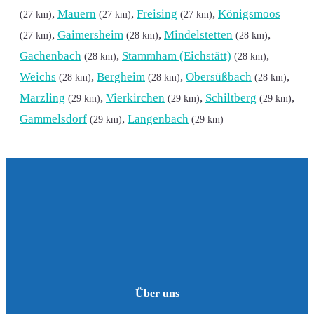
,
Mauern
,
Freising
,
Königsmoos
(27 km)
(27 km)
(27 km)
,
Gaimersheim
,
Mindelstetten
,
(27 km)
(28 km)
(28 km)
Gachenbach
,
Stammham (Eichstätt)
,
(28 km)
(28 km)
Weichs
,
Bergheim
,
Obersüßbach
,
(28 km)
(28 km)
(28 km)
Marzling
,
Vierkirchen
,
Schiltberg
,
(29 km)
(29 km)
(29 km)
Gammelsdorf
,
Langenbach
(29 km)
(29 km)
Über uns