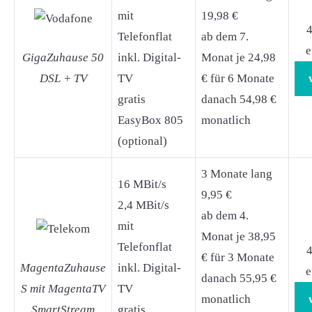
mit
19,98 €
4
Telefonflat
ab dem 7.
e
GigaZuhause 50
inkl. Digital-
Monat je 24,98
DSL + TV
TV
€ für 6 Monate
gratis
danach 54,98 €
EasyBox 805
monatlich
(optional)
3 Monate lang
16 MBit/s
9,95 €
2,4 MBit/s
ab dem 4.
mit
Monat je 38,95
Telefonflat
4
€ für 3 Monate
MagentaZuhause
inkl. Digital-
e
danach 55,95 €
S mit MagentaTV
TV
monatlich
SmartStream
gratis