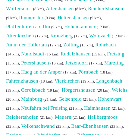
(5 km)
(5 km)
Wolfersdorf
,
Allershausen
,
Reichertshausen
(8 km)
(8 km)
,
Ilmmünster
,
Hettenshausen
,
(9 km)
(9 km)
(9 km)
Pfaffenhofen a.d.Ilm
,
Hohenkammer
,
(9 km)
(12 km)
Attenkirchen
,
Kranzberg
,
Wolnzach
,
(12 km)
(12 km)
(12 km)
Au in der Hallertau
,
Zolling
,
Rohrbach
(12 km)
(13 km)
,
Nandlstadt
,
Rudelzhausen
,
Freising
(14 km)
(15 km)
(15 km)
,
Petershausen
,
Jetzendorf
,
Marzling
(15 km)
(15 km)
(17 km)
,
Haag an der Amper
,
Pörnbach
,
(17 km)
(17 km)
(18 km)
Fahrenzhausen
,
Vierkirchen
,
Langenbach
(18 km)
(19 km)
,
Gerolsbach
,
Hörgertshausen
,
Weichs
(19 km)
(19 km)
(20 km)
,
Mainburg
,
Geisenfeld
,
Hohenwart
(20 km)
(21 km)
(21 km)
,
Neufahrn bei Freising
,
Haimhausen
,
(21 km)
(21 km)
(21 km)
Reichertshofen
,
Mauern
,
Hallbergmoos
(21 km)
(21 km)
,
Volkenschwand
,
Baar-Ebenhausen
,
(22 km)
(22 km)
(23 km)