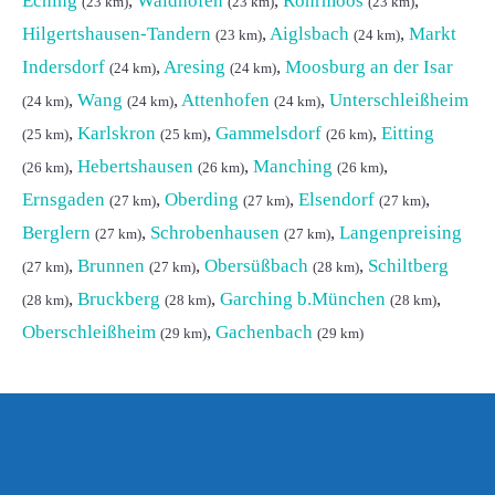
Eching
,
Waidhofen
,
Röhrmoos
,
(23 km)
(23 km)
(23 km)
Hilgertshausen-Tandern
,
Aiglsbach
,
Markt
(23 km)
(24 km)
Indersdorf
,
Aresing
,
Moosburg an der Isar
(24 km)
(24 km)
,
Wang
,
Attenhofen
,
Unterschleißheim
(24 km)
(24 km)
(24 km)
,
Karlskron
,
Gammelsdorf
,
Eitting
(25 km)
(25 km)
(26 km)
,
Hebertshausen
,
Manching
,
(26 km)
(26 km)
(26 km)
Ernsgaden
,
Oberding
,
Elsendorf
,
(27 km)
(27 km)
(27 km)
Berglern
,
Schrobenhausen
,
Langenpreising
(27 km)
(27 km)
,
Brunnen
,
Obersüßbach
,
Schiltberg
(27 km)
(27 km)
(28 km)
,
Bruckberg
,
Garching b.München
,
(28 km)
(28 km)
(28 km)
Oberschleißheim
,
Gachenbach
(29 km)
(29 km)