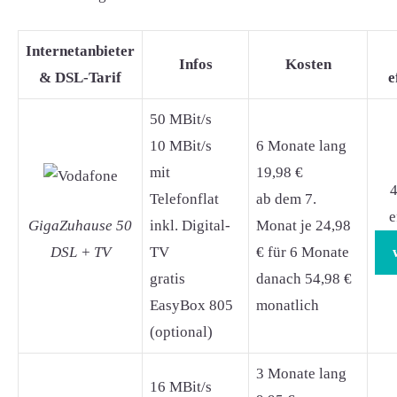
Internetanbieter
Infos
Kosten
& DSL-Tarif
e
50 MBit/s
10 MBit/s
6 Monate lang
mit
19,98 €
4
Telefonflat
ab dem 7.
e
GigaZuhause 50
inkl. Digital-
Monat je 24,98
DSL + TV
TV
€ für 6 Monate
gratis
danach 54,98 €
EasyBox 805
monatlich
(optional)
3 Monate lang
16 MBit/s