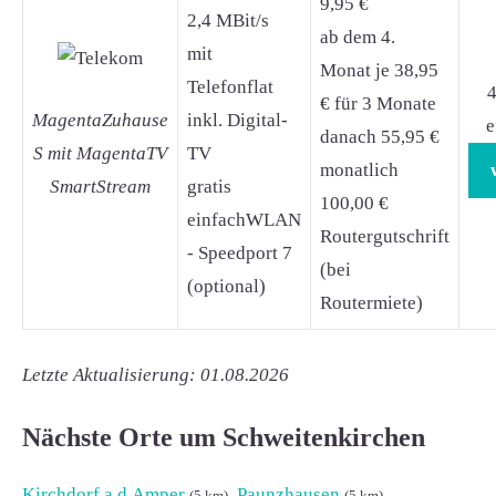
9,95 €
2,4 MBit/s
ab dem 4.
mit
Monat je 38,95
Telefonflat
4
€ für 3 Monate
MagentaZuhause
inkl. Digital-
e
danach 55,95 €
S mit MagentaTV
TV
monatlich
SmartStream
gratis
100,00 €
einfachWLAN
Routergutschrift
- Speedport 7
(bei
(optional)
Routermiete)
Letzte Aktualisierung: 01.08.2026
Nächste Orte um Schweitenkirchen
Kirchdorf a.d.Amper
,
Paunzhausen
,