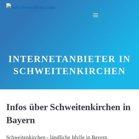
Zum
Inhalt
Menü
springen
INTERNETANBIETER IN
SCHWEITENKIRCHEN
Infos über Schweitenkirchen in
Bayern
Schweitenkirchen - ländliche Idylle in Bayern