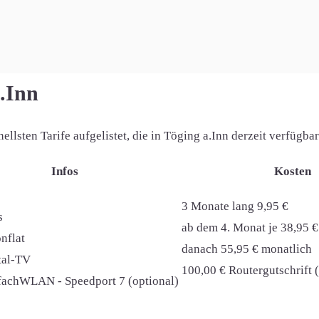
nfachWLAN - Speedport 7 (optional)
a.Inn
lsten Tarife aufgelistet, die in Töging a.Inn derzeit verfügbar
Infos
Kosten
3 Monate lang 9,95 €
s
ab dem 4. Monat je 38,95 €
nflat
danach 55,95 € monatlich
ital-TV
100,00 € Routergutschrift 
nfachWLAN - Speedport 7 (optional)