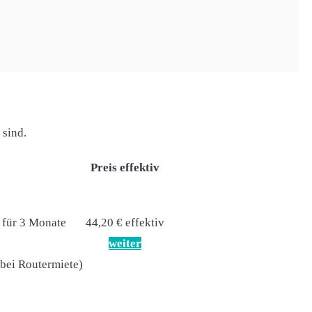
 sind.
Preis effektiv
 für 3 Monate
44,20 € effektiv
weiter
(bei Routermiete)