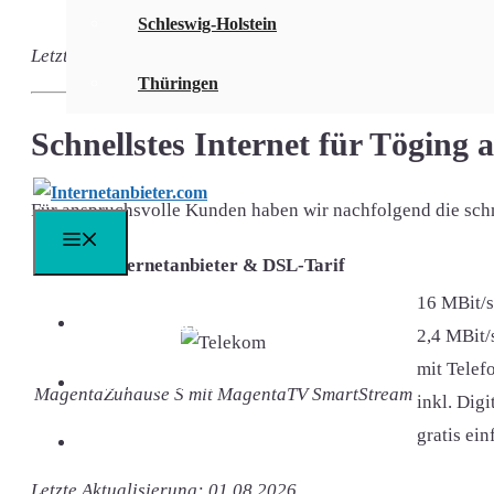
gratis ei
Schleswig-Holstein
Letzte Aktualisierung: 01.08.2026
Thüringen
Schnellstes Internet für Töging 
Für anspruchsvolle Kunden haben wir nachfolgend die schnel
Menü
Internetanbieter & DSL-Tarif
16 MBit/s
DSL Vergleich
2,4 MBit/
mit Telefo
DSL Speedtest
MagentaZuhause S mit MagentaTV SmartStream
inkl. Dig
gratis ei
DSL FAQ
Letzte Aktualisierung: 01.08.2026