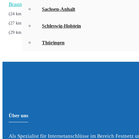
Braunfels
,
Rabenau
,
Leun
,
Ehringsha
(20 km)
(21 km)
(22 km)
Sachsen-Anhalt
,
Weilmünster
,
Usingen
,
Bischoffen
(24 km)
(25 km)
(25 km)
(2
,
Gladenbach
,
Bad Endbach
,
Sinn
(27 km)
(27 km)
(27 km)
(27 k
Schleswig-Holstein
,
Löhnberg
,
Florstadt
(29 km)
(29 km)
(29 km)
Thüringen
Über uns
Als Spezialist für Internetanschlüsse im Bereich Festnetz u