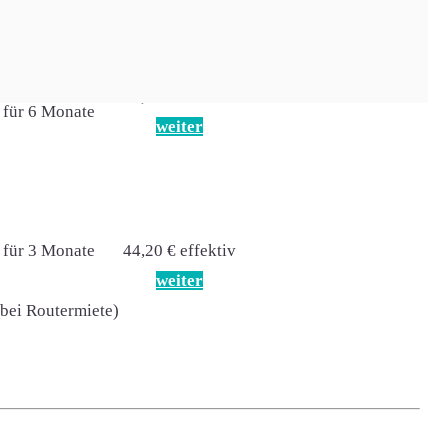
Preis effektiv
41,23 € effektiv
 für 6 Monate
weiter
 für 3 Monate
44,20 € effektiv
weiter
(bei Routermiete)