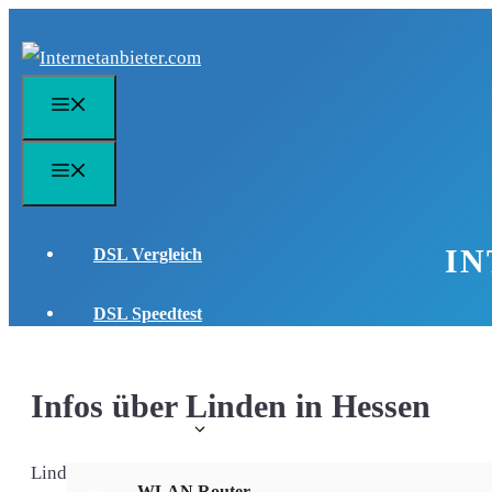
Zum
Inhalt
springen
Menü
Menü
IN
DSL Vergleich
DSL Speedtest
DSL FAQ
Infos über Linden in Hessen
WLAN Infos
Linden - eine Stadt im Herzen Hessens
WLAN Router