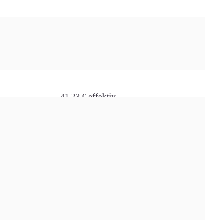
Preis effektiv
41,23 € effektiv
 für 6 Monate
weiter
 für 3 Monate
44,20 € effektiv
weiter
(bei Routermiete)