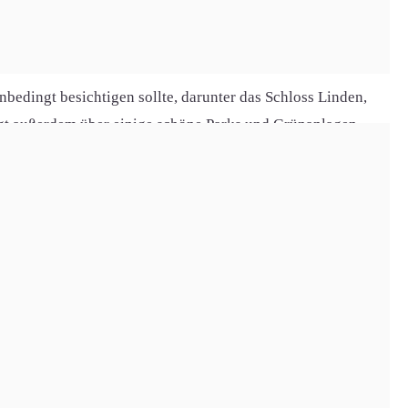
rund 10 Kilometer westlich von Gießen und ist von einem
eiche Möglichkeiten für Freizeitaktivitäten im Freien.
unbedingt besichtigen sollte, darunter das Schloss Linden,
fügt außerdem über einige schöne Parks und Grünanlagen
u betrifft. Heute verfügen die meisten Haushalte über einen
s Glasfasernetz ist auch ländliches Gebiet in Linden
nichts mehr im Wege.
Stadt Gießen sowie die gesamte Region.