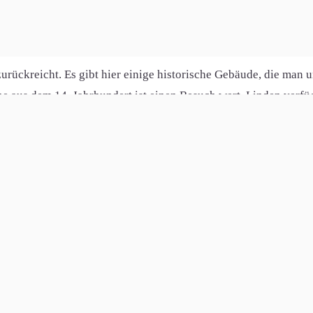
esland Hessen und gehört zum Landkreis Gießen. Der Ort liegt 
 sich hervorragend zum Wandern und Radfahren und bietet zahlr
 zurückreicht. Es gibt hier einige historische Gebäude, die man 
che aus dem 14. Jahrhundert ist einen Besuch wert. Linden ver
rbesserung der Infrastruktur gelegt, auch was den Internetausba
ng als auch für Unternehmen ideal ist. Mit der Anbindung an da
n Zugang zum World Wide Web auch in der weiteren Umgebung 
 ist ein sehr attraktiver Wohnort mit guter Anbindung an die 
hgestern und Rindsmühle.