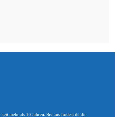
,
Laubach
,
Echzell
,
Friedberg (Hessen)
3 km)
(23 km)
(23 km)
eimar (Lahn)
,
Mittenaar
,
Rosbach v.d. Höhe
(26 km)
(27 km)
,
Siegbach
,
Wöllstadt
,
Weinbach
(29 km)
(29 km)
(29 km)
seit mehr als 10 Jahren. Bei uns findest du die