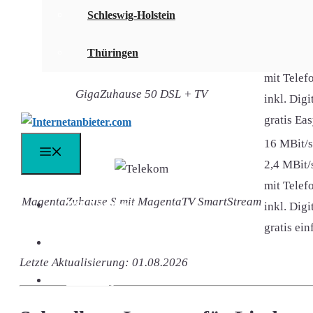
Internetanbieter & DSL-Tarif
Schleswig-Holstein
50 MBit/s
Thüringen
10 MBit/s
mit Telefo
GigaZuhause 50 DSL + TV
inkl. Dig
gratis Ea
16 MBit/s
Menü
2,4 MBit/
mit Telefo
MagentaZuhause S mit MagentaTV SmartStream
DSL Vergleich
inkl. Dig
gratis ei
DSL Speedtest
Letzte Aktualisierung: 01.08.2026
DSL FAQ