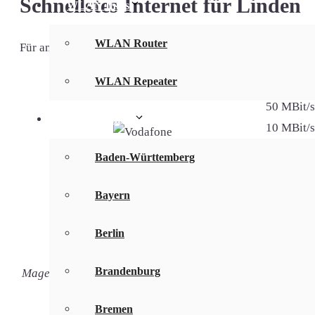
Schnellstes Internet für Linden
WLAN Infos
WLAN Router
Für anspruchsvolle Kunden haben wir nachfolgend die schnel
WLAN Repeater
Internetanbieter & DSL-Tarif
50 MBit/s
Bundesländer
10 MBit/s
mit Telefo
Baden-Württemberg
GigaZuhause 50 DSL + TV
inkl. Dig
gratis Ea
Bayern
16 MBit/s
Berlin
2,4 MBit/
mit Telefo
Brandenburg
MagentaZuhause S mit MagentaTV SmartStream
inkl. Dig
gratis ei
Bremen