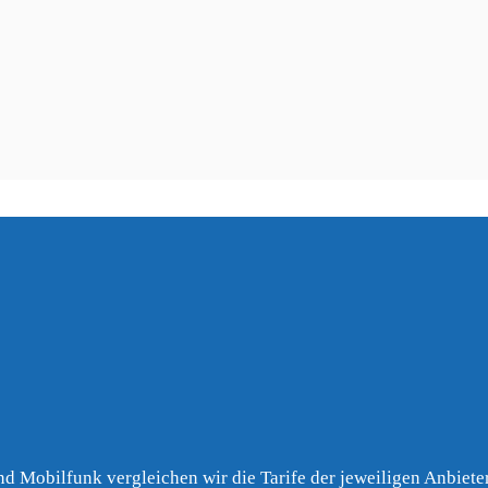
usen
,
Grünberg
,
Grävenwiesbach
,
Lohra
(22 km)
(22 km)
(23 km)
(2
,
Reichelsheim (Wetterau)
,
Ebsdorfergrund
,
W
5 km)
(25 km)
(25 km)
,
Wehrheim
,
Mücke
,
Nidda
,
Greifenstein
m)
(28 km)
(28 km)
(28 km)
nd Mobilfunk vergleichen wir die Tarife der jeweiligen Anbieter 