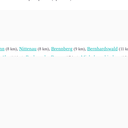
ann
,
Nittenau
,
Brennberg
,
Bernhardswald
(8 km)
(8 km)
(9 km)
(11 
wöhr
,
Bach an der Donau
,
Michelsneukirchen
(14 km)
(15 km)
(16
horndorf (Cham)
,
Stamsried
,
Wiesenfelden
(18 km)
(19 km)
(19 km
,
Pfatter
,
Neutraubling
,
Traitsching
,
L
21 km)
(21 km)
(21 km)
(22 km)
genfeld
,
Regensburg
,
Aholfing
,
Falkenfel
(24 km)
(24 km)
(24 km)
,
Köfering
,
Schwandorf
,
Waffenbrunn
,
R
km)
(27 km)
(27 km)
(27 km)
onzell
,
Alteglofsheim
,
Pentling
,
Kallmünz
(28 km)
(28 km)
(29 km)