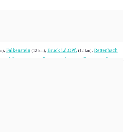
,
Falkenstein
,
Bruck i.d.OPf.
,
Rettenbach
km)
(12 km)
(12 km)
,
Wiesent
,
Regenstauf
,
Donaustauf
,
 km)
(17 km)
(17 km)
(18 km)
,
Steinberg am See
,
Tegernheim
,
Maxhütte-
)
(19 km)
(20 km)
appersdorf
,
Wackersdorf
,
Neunburg vorm
(22 km)
(22 km)
s
,
Cham
,
Obertraubling
,
Stallwang
(25 km)
(25 km)
(25 km)
attiszell
,
Ascha
,
Kirchroth
,
Pettendorf
(27 km)
(27 km)
(27 km)
,
Mötzing
,
Schönthal
,
Steinach
(29 km)
(29 km)
(29 km)