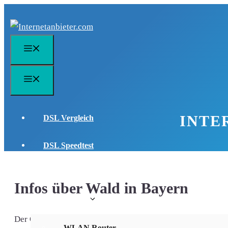
Zum
Inhalt
springen
Menü
Menü
INTE
DSL Vergleich
DSL Speedtest
DSL FAQ
Infos über Wald in Bayern
WLAN Infos
Der Ort Wald liegt im wunderschönen Bundesland Bayern un
WLAN Router