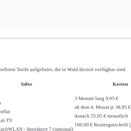
danach 55,95 € monatlich
ital-TV
100,00 € Routergutschrift 
nfachWLAN - Speedport 7 (optional)
lsten Tarife aufgelistet, die in Wald derzeit verfügbar sind.
Infos
Kosten
3 Monate lang 9,95 €
s
ab dem 4. Monat je 38,95 €
nflat
danach 55,95 € monatlich
ital-TV
100,00 € Routergutschrift 
nfachWLAN - Speedport 7 (optional)