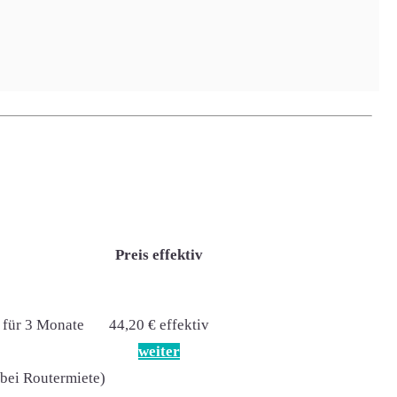
weiter
(bei Routermiete)
Preis effektiv
 für 3 Monate
44,20 € effektiv
weiter
(bei Routermiete)