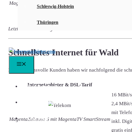
MagentaZuhause S mit MagentaTV SmartStream
inkl. Dig
Schleswig-Holstein
gratis ei
Thüringen
Letzte Aktualisierung: 01.08.2026
Schnellstes Internet für Wald
Menü
Für anspruchsvolle Kunden haben wir nachfolgend die schnel
Internetanbieter & DSL-Tarif
DSL Vergleich
16 MBit/s
DSL Speedtest
2,4 MBit/
mit Telefo
DSL FAQ
MagentaZuhause S mit MagentaTV SmartStream
inkl. Dig
gratis ei