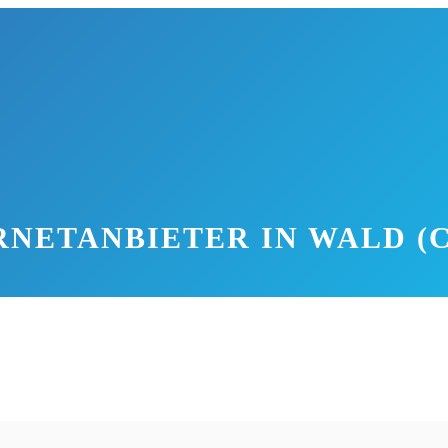
RNETANBIETER IN WALD (
d beheimatet circa 2.800 Einwohner. Die Gemeinde liegt maleri