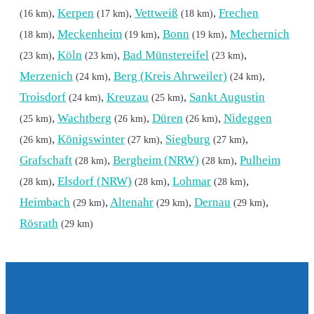
,
Kerpen
,
Vettweiß
,
Frechen
(16 km)
(17 km)
(18 km)
,
Meckenheim
,
Bonn
,
Mechernich
(18 km)
(19 km)
(19 km)
,
Köln
,
Bad Münstereifel
,
(23 km)
(23 km)
(23 km)
Merzenich
,
Berg (Kreis Ahrweiler)
,
(24 km)
(24 km)
Troisdorf
,
Kreuzau
,
Sankt Augustin
(24 km)
(25 km)
,
Wachtberg
,
Düren
,
Nideggen
(25 km)
(26 km)
(26 km)
,
Königswinter
,
Siegburg
,
(26 km)
(27 km)
(27 km)
Grafschaft
,
Bergheim (NRW)
,
Pulheim
(28 km)
(28 km)
,
Elsdorf (NRW)
,
Lohmar
,
(28 km)
(28 km)
(28 km)
Heimbach
,
Altenahr
,
Dernau
,
(29 km)
(29 km)
(29 km)
Rösrath
(29 km)