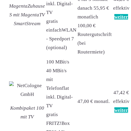
inkl. Digital-
MagentaZuhause
danach 55,95 €
effektiv
TV
S mit MagentaTV
monatlich
weiter
gratis
SmartStream
100,00 €
einfachWLAN
Routergutschrift
- Speedport 7
(bei
(optional)
Routermiete)
100 MBit/s
40 MBit/s
mit
Telefonflat
47,42 €
inkl. Digital-
47,00 € monatl.
effektiv
TV
Kombipaket 100
weiter
gratis
mit TV
FRITZ!Box