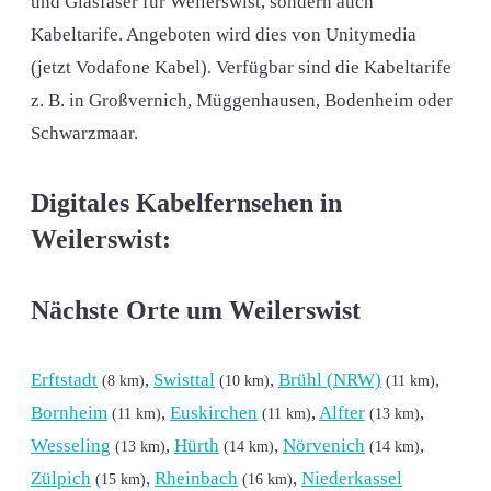
und Glasfaser für Weilerswist, sondern auch
Kabeltarife. Angeboten wird dies von Unitymedia
(jetzt Vodafone Kabel). Verfügbar sind die Kabeltarife
z. B. in Großvernich, Müggenhausen, Bodenheim oder
Schwarzmaar.
Digitales Kabelfernsehen in
Weilerswist:
Nächste Orte um Weilerswist
Erftstadt
,
Swisttal
,
Brühl (NRW)
,
(8 km)
(10 km)
(11 km)
Bornheim
,
Euskirchen
,
Alfter
,
(11 km)
(11 km)
(13 km)
Wesseling
,
Hürth
,
Nörvenich
,
(13 km)
(14 km)
(14 km)
Zülpich
,
Rheinbach
,
Niederkassel
(15 km)
(16 km)