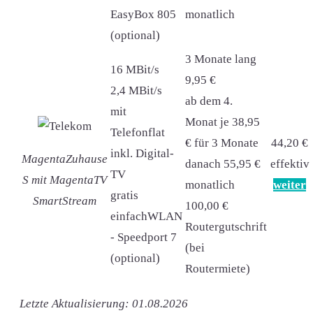
EasyBox 805
monatlich
(optional)
3 Monate lang
16 MBit/s
9,95 €
2,4 MBit/s
ab dem 4.
mit
Monat je 38,95
Telefonflat
€ für 3 Monate
44,20 €
inkl. Digital-
MagentaZuhause
danach 55,95 €
effektiv
TV
S mit MagentaTV
monatlich
weiter
gratis
SmartStream
100,00 €
einfachWLAN
Routergutschrift
- Speedport 7
(bei
(optional)
Routermiete)
Letzte Aktualisierung: 01.08.2026