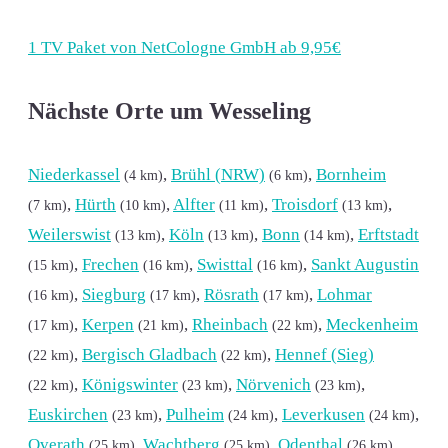
1 TV Paket von NetCologne GmbH ab 9,95€
Nächste Orte um Wesseling
Niederkassel
,
Brühl (NRW)
,
Bornheim
(4 km)
(6 km)
,
Hürth
,
Alfter
,
Troisdorf
,
(7 km)
(10 km)
(11 km)
(13 km)
Weilerswist
,
Köln
,
Bonn
,
Erftstadt
(13 km)
(13 km)
(14 km)
,
Frechen
,
Swisttal
,
Sankt Augustin
(15 km)
(16 km)
(16 km)
,
Siegburg
,
Rösrath
,
Lohmar
(16 km)
(17 km)
(17 km)
,
Kerpen
,
Rheinbach
,
Meckenheim
(17 km)
(21 km)
(22 km)
,
Bergisch Gladbach
,
Hennef (Sieg)
(22 km)
(22 km)
,
Königswinter
,
Nörvenich
,
(22 km)
(23 km)
(23 km)
Euskirchen
,
Pulheim
,
Leverkusen
,
(23 km)
(24 km)
(24 km)
Overath
,
Wachtberg
,
Odenthal
,
(25 km)
(25 km)
(26 km)