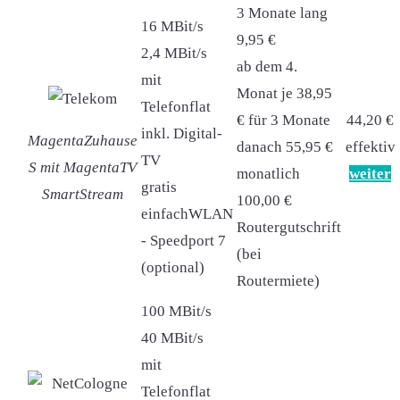
3 Monate lang
16 MBit/s
9,95 €
2,4 MBit/s
ab dem 4.
mit
Monat je 38,95
Telefonflat
€ für 3 Monate
44,20 €
inkl. Digital-
MagentaZuhause
danach 55,95 €
effektiv
TV
S mit MagentaTV
monatlich
weiter
gratis
SmartStream
100,00 €
einfachWLAN
Routergutschrift
- Speedport 7
(bei
(optional)
Routermiete)
100 MBit/s
40 MBit/s
mit
Telefonflat