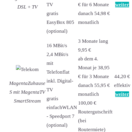
TV
€ für 6 Monate
weiter
DSL + TV
gratis
danach 54,98 €
EasyBox 805
monatlich
(optional)
3 Monate lang
16 MBit/s
9,95 €
2,4 MBit/s
ab dem 4.
mit
Monat je 38,95
Telefonflat
€ für 3 Monate
44,20 €
inkl. Digital-
MagentaZuhause
danach 55,95 €
effektiv
TV
S mit MagentaTV
monatlich
weiter
gratis
SmartStream
100,00 €
einfachWLAN
Routergutschrift
- Speedport 7
(bei
(optional)
Routermiete)